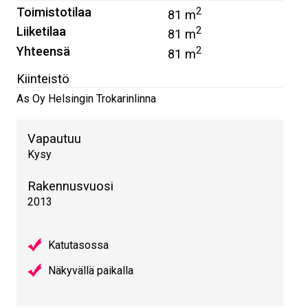
Toimistotilaa
2
81 m
Liiketilaa
2
81 m
Yhteensä
2
81 m
Kiinteistö
As Oy Helsingin Trokarinlinna
Vapautuu
Kysy
Rakennusvuosi
2013
Katutasossa
Näkyvällä paikalla