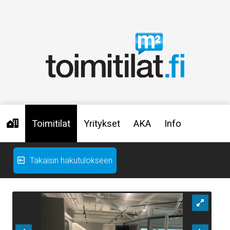
Toimitilat
Yritykset
AKA
Info
Takaisin hakutulokseen