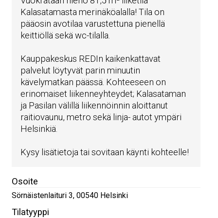
Vuokrataan hieno 81,5 m² liiketila
Kalasatamasta merinäköalalla! Tila on
pääosin avotilaa varustettuna pienellä
keittiöllä sekä wc-tilalla.
Kauppakeskus REDIn kaikenkattavat
palvelut löytyvät parin minuutin
kävelymatkan päässä. Kohteeseen on
erinomaiset liikenneyhteydet; Kalasataman
ja Pasilan välillä liikennöinnin aloittanut
raitiovaunu, metro sekä linja- autot ympäri
Helsinkiä.
Kysy lisätietoja tai sovitaan käynti kohteelle!
Osoite
Sörnäistenlaituri 3
,
00540
Helsinki
Tilatyyppi