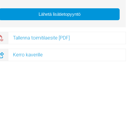
Tallenna toimitilaesite [PDF]
Kerro kaverille