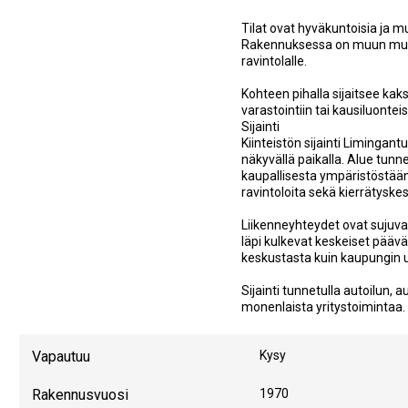
Tilat ovat hyväkuntoisia ja mu
Rakennuksessa on muun muass
ravintolalle.
Kohteen pihalla sijaitsee kaksi
varastointiin tai kausiluonte
Sijainti
Kiinteistön sijainti Limingant
näkyvällä paikalla. Alue tun
kaupallisesta ympäristöstään, 
ravintoloita sekä kierrätyske
Liikenneyhteydet ovat sujuvat
läpi kulkevat keskeiset päävä
keskustasta kuin kaupungin u
Sijainti tunnetulla autoilun,
monenlaista yritystoimintaa.
Vapautuu
Kysy
Rakennusvuosi
1970