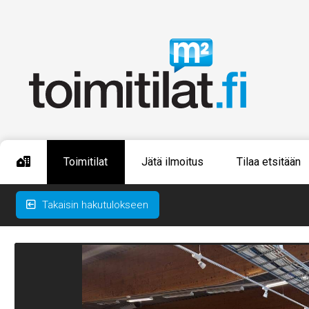
Toimitilat
Jätä ilmoitus
Tilaa etsitään
Takaisin hakutulokseen