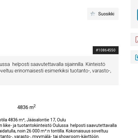
Suosikki
#10864550
ssa helposti saavutettavalla sijainnilla. Kiinteistö
oveltuu erinomaisesti esimerkiksi tuotanto-, varasto-,
2
4836 m
tila 4836 m², Jääsalontie 17, Oulu
iike- ja tuotantokiinteistö Oulussa helposti saavutettavalla
ee aidatulla, noin 26 000 m²:n tontilla. Kokonaisuus soveltuu
otanto-, varasto-, myymälä- tai showroom-käyttöön.