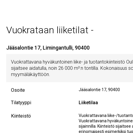
Vuokrataan liiketilat -
Jääsalontie 17, Limingantulli, 90400
Vuokrattavana hyväkuntoinen liike- ja tuotantokiinteistö Oulu
sijaitsee aidatulla, noin 26 000 m²:n tontilla. Kokonaisuus s
myymäläkäyttöön.
Osoite
Jääsalontie 17
,
90400
Tilatyyppi
Liiketilaa
Kiinteistö
Vuokrattavana liike-/tuotanto
Vuokrattavana hyväkuntoinen l
sijainnilla. Kiinteistö sijaits
erinomaisesti esimerkiksi tu