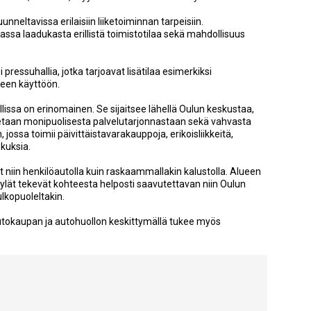
unneltavissa erilaisiin liiketoiminnan tarpeisiin.
a laadukasta erillistä toimistotilaa sekä mahdollisuus
 pressuhallia, jotka tarjoavat lisätilaa esimerkiksi
iseen käyttöön.
ullissa on erinomainen. Se sijaitsee lähellä Oulun keskustaa,
netaan monipuolisesta palvelutarjonnastaan sekä vahvasta
jossa toimii päivittäistavarakauppoja, erikoisliikkeitä,
skuksia.
 niin henkilöautolla kuin raskaammallakin kalustolla. Alueen
ylät tekevät kohteesta helposti saavutettavan niin Oulun
lkopuoleltakin.
 autokaupan ja autohuollon keskittymällä tukee myös