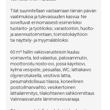
Tilat suunnitellaan vastaamaan tämän päivän
vaatimuksia ja tulevaisuuden kasvua. Ne
soveltuvat erinomaisesti esimerkiksi
tuotanto- ja työtiloiksi, varastointiin, huolto-
ja asennustoimintaan, toimistokäyttöön
tai näyttely- ja myymälätiloiksi.
60 m² hallin vakiovarusteisiin kuuluu
voimavirta, led-valaistus, palosammutin,
moottoroitu nosto-ovi, jossa käyntiovi,
kylmä vesipiste, pesuallas, WC, lattiakaivo
öljynerotuksella, vesitiivis lattia,
pesumahdollisuus tilassa, koneellinen
poistoilmanvaihto, vesikiertoinen
lattialämmitys, tilakohtainen sähkönmittaus.
Valinnaisvaruste lämminvesivaraaja.