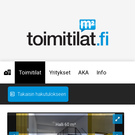
Toimitilat
Yritykset
AKA
Info
Takaisin hakutulokseen
Halli 60 m²