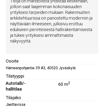
Tiloja on mahdollista yhdistää keskenään,
jolloin saat laajemman kokonaisuuden
yrityksesi tarpeiden mukaan. Rakennusten
arkkitehtuurissa on panostettu moderniin ja
näyttävään ilmeeseen, julkisivu erottuu
edukseen perinteisestä hallirakentamisesta
ja tukee yrityksesi ammattimaista
näkyvyyttä.
Osoite
Hämeenpohjantie 39 A3
,
40520
Jyväskylä
Tilatyyppi
Autotalli/-
2
60 m
hallitilaa
Tilajako
Jaettavissa