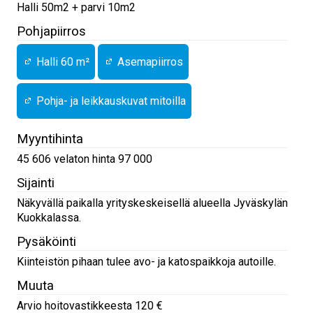
Halli 50m2 + parvi 10m2
Pohjapiirros
Halli 60 m²
Asemapiirros
Pohja- ja leikkauskuvat mitoilla
Myyntihinta
45 606 velaton hinta 97 000
Sijainti
Näkyvällä paikalla yrityskeskeisellä alueella Jyväskylän
Kuokkalassa.
Pysäköinti
Kiinteistön pihaan tulee avo- ja katospaikkoja autoille.
Muuta
Arvio hoitovastikkeesta 120 €