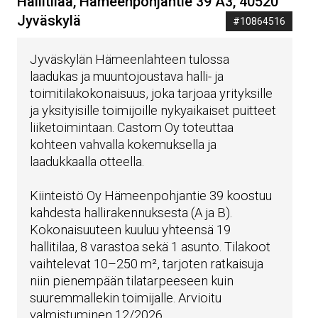
Hallitilaa, Hämeenpohjantie 39 A3, 40520
Jyväskylä
#10864516
Jyväskylän Hämeenlahteen tulossa
laadukas ja muuntojoustava halli- ja
toimitilakokonaisuus, joka tarjoaa yrityksille
ja yksityisille toimijoille nykyaikaiset puitteet
liiketoimintaan. Castom Oy toteuttaa
kohteen vahvalla kokemuksella ja
laadukkaalla otteella.
Kiinteistö Oy Hämeenpohjantie 39 koostuu
kahdesta hallirakennuksesta (A ja B).
Kokonaisuuteen kuuluu yhteensä 19
hallitilaa, 8 varastoa sekä 1 asunto. Tilakoot
vaihtelevat 10–250 m², tarjoten ratkaisuja
niin pienempään tilatarpeeseen kuin
suuremmallekin toimijalle. Arvioitu
valmistuminen 12/2026.