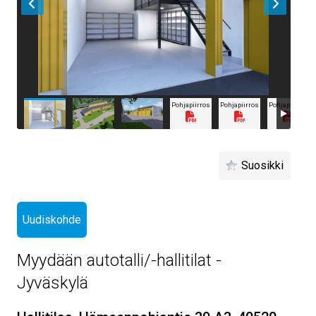
Pohjapiirros
Pohjapiirros
Pohjapiirros
Suosikki
Uudiskohde
Myydään autotalli/-hallitilat -
Jyväskylä