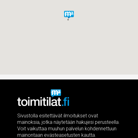
Sivustolla esitettävät ilmoitukset ovat
mainoksia, jotka näytetään hakujesi perusteella.
Voit vaikuttaa muuhun palvelun kohdennettuun
mainontaan evästeasetusten kautta.