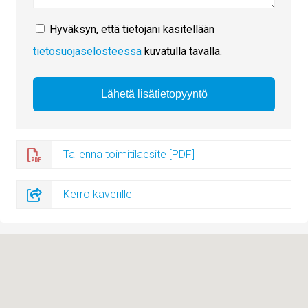
Hyväksyn, että tietojani käsitellään
tietosuojaselosteessa
kuvatulla tavalla.
Tallenna toimitilaesite [PDF]
Kerro kaverille