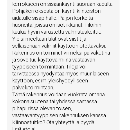
kerrokseen on sisäänkäynti suoraan kadulta.
Pohjakerroksesta on käynti kiinteistön
aidatulle sisäpihalle. Paljon korkeita
huoneita, joissa on isot ikkunat. Tiloihin
kuuluu hyvin varustettu valmistuskeittiö.
Yleisilmeeltään tilat ovat siistit ja
sellaisenaan valmiit käyttöön otettavaksi.
Rakennus on toiminut viimeksi päiväkotina
ja soveltuu käyttövalmiina vastaavan
tyyppiseen toimintaan. Tiloja voi
tarvittaessa hyödyntää myös muunlaiseen
käyttöön, esim. yleishyödylliseen
palvelutoimintaan.
Tämä rakennus voidaan vuokrata omana
kokonaisuutena tai yhdessä samassa
pihapiirissä olevan toisen,
vastaavantyyppisen rakennuksen kanssa.
Kiinnostuitko? Ota yhteyttä ja pyydä
lisätietoja!