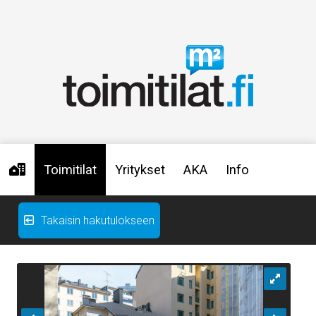
Toimitilat
Yritykset
AKA
Info
Takaisin hakutulokseen