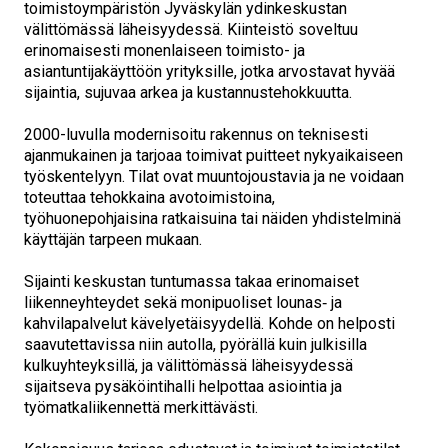
toimistoympäristön Jyväskylän ydinkeskustan
välittömässä läheisyydessä. Kiinteistö soveltuu
erinomaisesti monenlaiseen toimisto- ja
asiantuntijakäyttöön yrityksille, jotka arvostavat hyvää
sijaintia, sujuvaa arkea ja kustannustehokkuutta.
2000-luvulla modernisoitu rakennus on teknisesti
ajanmukainen ja tarjoaa toimivat puitteet nykyaikaiseen
työskentelyyn. Tilat ovat muuntojoustavia ja ne voidaan
toteuttaa tehokkaina avotoimistoina,
työhuonepohjaisina ratkaisuina tai näiden yhdistelminä
käyttäjän tarpeen mukaan.
Sijainti keskustan tuntumassa takaa erinomaiset
liikenneyhteydet sekä monipuoliset lounas‑ ja
kahvilapalvelut kävelyetäisyydellä. Kohde on helposti
saavutettavissa niin autolla, pyörällä kuin julkisilla
kulkuyhteyksillä, ja välittömässä läheisyydessä
sijaitseva pysäköintihalli helpottaa asiointia ja
työmatkaliikennettä merkittävästi.