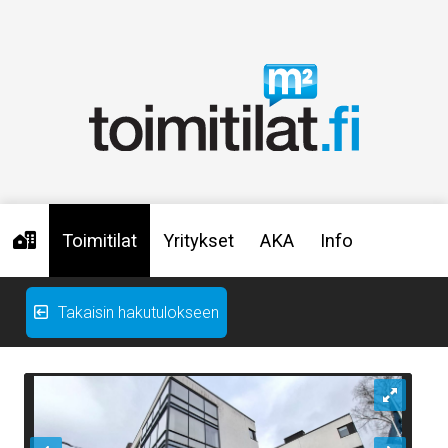
Toimitilat
Yritykset
AKA
Info
Takaisin hakutulokseen