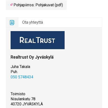
Pohjapiirros: Pohjakuvat (pdf)
Ota yhteyttä
Realtrust Oy Jyväskylä
Juha Takala
Puh.
050 5748434
Toimisto
Nisulankatu 78
40720 JYVÄSKYLÄ