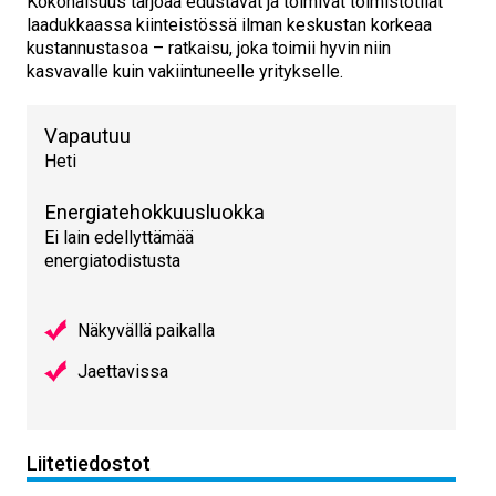
Kokonaisuus tarjoaa edustavat ja toimivat toimistotilat
laadukkaassa kiinteistössä ilman keskustan korkeaa
kustannustasoa – ratkaisu, joka toimii hyvin niin
kasvavalle kuin vakiintuneelle yritykselle.
Vapautuu
Heti
Energiatehokkuusluokka
Ei lain edellyttämää
energiatodistusta
Näkyvällä paikalla
Jaettavissa
Liitetiedostot