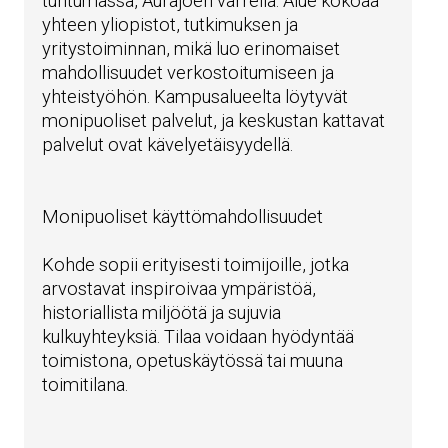
tuntumassa, Aurajoen varrella. Alue kokoaa
yhteen yliopistot, tutkimuksen ja
yritystoiminnan, mikä luo erinomaiset
mahdollisuudet verkostoitumiseen ja
yhteistyöhön. Kampusalueelta löytyvät
monipuoliset palvelut, ja keskustan kattavat
palvelut ovat kävelyetäisyydellä.
Monipuoliset käyttömahdollisuudet
Kohde sopii erityisesti toimijoille, jotka
arvostavat inspiroivaa ympäristöä,
historiallista miljöötä ja sujuvia
kulkuyhteyksiä. Tilaa voidaan hyödyntää
toimistona, opetuskäytössä tai muuna
toimitilana.