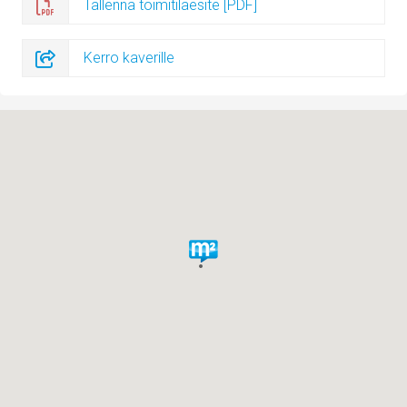
Tallenna toimitilaesite [PDF]
Kerro kaverille