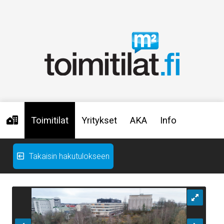
Toimitilat
Yritykset
AKA
Info
Takaisin hakutulokseen