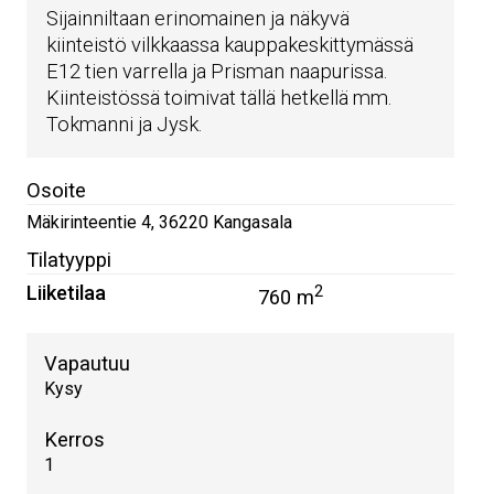
Sijainniltaan erinomainen ja näkyvä
kiinteistö vilkkaassa kauppakeskittymässä
E12 tien varrella ja Prisman naapurissa.
Kiinteistössä toimivat tällä hetkellä mm.
Tokmanni ja Jysk.
Osoite
Mäkirinteentie 4
,
36220
Kangasala
Tilatyyppi
Liiketilaa
2
760 m
Vapautuu
Kysy
Kerros
1