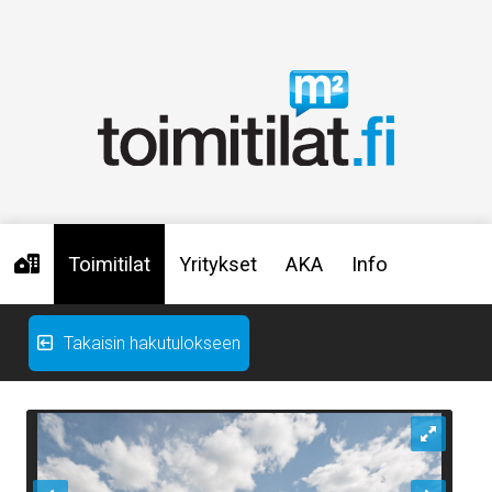
Toimitilat
Yritykset
AKA
Info
Takaisin hakutulokseen