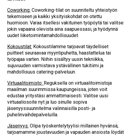
Coworking:
Coworking-tilat on suunniteltu yhteistyön
tekemiseen ja kaikki yksityiskohdat on otettu
huomioon. Varaa itsellesi vakituinen työpöytä tai valitse
jokin vapaana olevista aina saapuessasi, ja hyödynnä
uudet liiketoimintamahdollisuudet.
Kokoustilat:
Kokoustilamme tarjoavat täydelliset
puitteet seuraavaa myyntipuhetta, haastattelua tai
työpajaa varten. Niihin sisältyy uusin tekniikka,
sujuvuuden varmistava ystävällinen tukitiimi ja
mahdollisuus catering-palveluun.
Virtuaalitoimisto:
Reguksella on virtuaalitoimistoja
maailman suurimmissa kaupungeissa, joten voit
edustaa yritystäsi ammattimaisesti. Valitse uusi
virtuaaliosoite nyt ja luo sinulle sopiva
jäsenyyssuunnitelma valinnaisilla posti- ja
puhelinvaihdepalveluilla.
Jäsenyys:
Olipa työskentelytyylisi millainen hyvänsä,
tarjoamamme joustavuuden ja vapauden ansiosta löydät