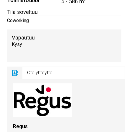
Toimistotilaa
5 - 586 m
Tila soveltuu
Coworking
Vapautuu
Kysy
Ota yhteyttä
Regus