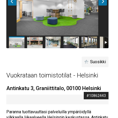
Suosikki
Vuokrataan toimistotilat - Helsinki
Antinkatu 3, Graniittitalo, 00100 Helsinki
#10862443
Paranna tuottavuuttasi palveluilla ympäröidyllä
vilkkaalla liikealueella Helsingin keskustassa. Antinkatu