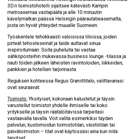
3D:n toimistohotelli sijaitsee kätevästi Kampin
metroasemaa vastapäätä ja alle 10 minuutin
kävelymatkan päässä Helsingin päärautatieasemalta,
josta on hyvät yhteydet muualle Suomeen.
Työskentele tehokkaasti valoisissa tiloissa, joiden
pirteät tehosteseinät ja taide auttavat sinua
inspiroitumaan. Soita puheluita tai vastaa
sähköposteihin mukavassa business lounge -tilassa ja
nauti töiden jälkeen läheisten ravintoloiden, liikkeiden,
pankkien ja hotellien tarjonnasta.
Reguksen kohteessa Regus Graniittitalo, valittavanasi
ovat seuraavat:
Toimisto:
Yksityiset, kokonaan kalustetut ja täysin
varustellut toimistot yhdelle ihmiselle tai koko
yritykselle ja täysin räätälöitävissä tarpeitasi
vastaavalla tavalla. Voit valita esimerkiksi täyden
palvelun, kustomoidun toimistotilan, väistötilan tai
päivätoimiston – tilat ovat käytössäsi aina kun niitä
tarvitset.