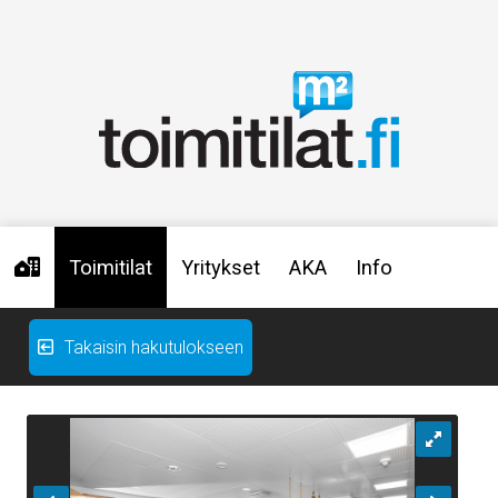
Toimitilat
Yritykset
AKA
Info
Takaisin hakutulokseen