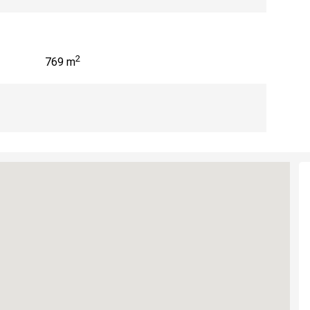
2
769 m