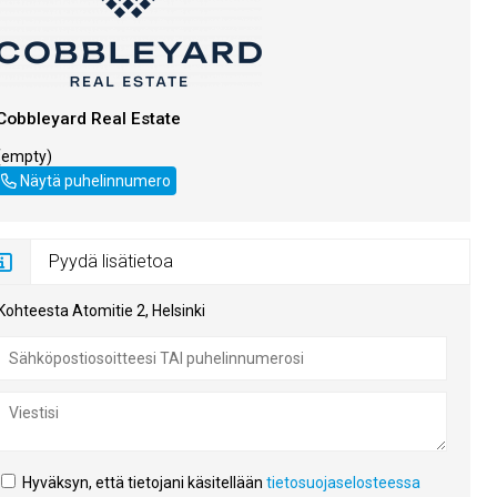
Cobbleyard Real Estate
(empty)
+358401931078
Näytä puhelinnumero
Pyydä lisätietoa
Kohteesta Atomitie 2, Helsinki
Hyväksyn, että tietojani käsitellään
tietosuojaselosteessa