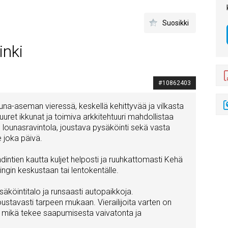
Suosikki
inki
#10862403
juna-aseman vieressä, keskellä kehittyvää ja vilkasta
uuret ikkunat ja toimiva arkkitehtuuri mahdollistaa
 lounasravintola, joustava pysäköinti sekä vasta
e joka päivä.
intien kautta kuljet helposti ja ruuhkattomasti Kehä
ngin keskustaan tai lentokentälle.
säköintitalo ja runsaasti autopaikkoja.
joustavasti tarpeen mukaan. Vierailijoita varten on
, mikä tekee saapumisesta vaivatonta ja