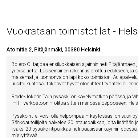
Vuokrataan toimistotilat - Hels
Atomitie 2, Pitäjänmäki, 00380 Helsinki
Bolero C tarjoaa ensiluokkaisen sijainnin heti Pitäjänmäen 
yritysaluetta. Lasiseinäinen rakennus erottuu edukseen, ja s
maisemat ja luonnonvalon läpi koko toimiston. Aulapalvelu,
uusittu kuntosali takaavat hyvät olosuhteet työntekijöillenn
Raide-Jokerin Talin pysäkki on kävelymatkan päässä, ja Vihd
I–III -verkostoon – olitpa sitten menossa Espooseen, Helsi
Pysäköinti ei voisi olla helpompaa – käytössäsi on suuri py
Sähköautoilijoita palvelee 20 latauspaikkaa, joita lisätään 
lisäksi 20 pysäköintipaikkaa heti pääsisäänkäynnin edessä
miellyttävää.