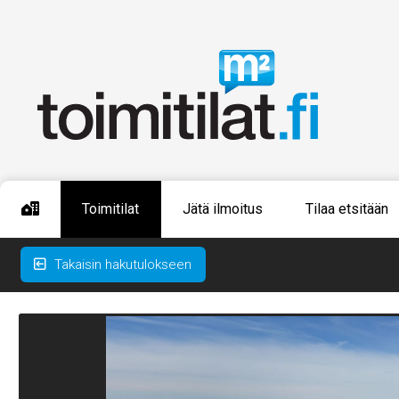
Toimitilat
Jätä ilmoitus
Tilaa etsitään
Takaisin hakutulokseen