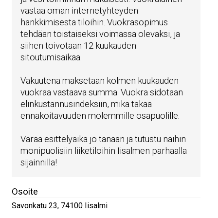
vastaa oman internetyhteyden
hankkimisesta tiloihin. Vuokrasopimus
tehdään toistaiseksi voimassa olevaksi, ja
siihen toivotaan 12 kuukauden
sitoutumisaikaa.
Vakuutena maksetaan kolmen kuukauden
vuokraa vastaava summa. Vuokra sidotaan
elinkustannusindeksiin, mikä takaa
ennakoitavuuden molemmille osapuolille.
Varaa esittelyaika jo tänään ja tutustu näihin
monipuolisiin liiketiloihin Iisalmen parhaalla
sijainnilla!
Osoite
Savonkatu 23
,
74100
Iisalmi