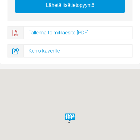
Tallenna toimitilaesite [PDF]
Kerro kaverille