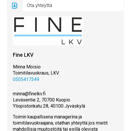
Ota yhteyttä
Fine LKV
Minna Moisio
Toimitilavuokraus, LKV
0505417349
minna@finelkv.fi
Leväsentie 2, 70700 Kuopio
Yliopistonkatu 28, 40100 Jyväskylä
Toimin kaupallisena managerina ja
toimitilavuokraajana, otathan yhteyttä jos mietit
mahdollisia muutostöitä tai esillä olevista