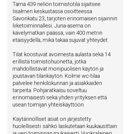
Tämä 439 neliön toimistotila sijaitsee
Iisalmen keskustassa osoitteessa
Savonkatu 23, tarjoten erinomaisen sijainnin
liiketoiminnallesi. Juna-asema on
kävelymatkan päässä, vain 400 metrin
etäisyydellä, mikä takaa sujuvat yhteydet.
Tilat koostuvat avoimesta aulasta sekä 14
erillistä toimistohuonetta, jotka
mahdollistavat monipuolisen käytön ja
joustavan tilankäytön. Kolme wc-tilaa
palvelee henkilökunnan ja asiakkaiden
tarpeita. Pohjaratkaisu soveltuu
erinomaisesti sekä yhden yrityksen että
usean toimijan yhteiskäyttöön.
Käytännölliset asiat on järjestetty
huolellisesti: sähkö laskutetaan kuukausittain
ja vesi toiminnan mukaisesti. Vuokralainen