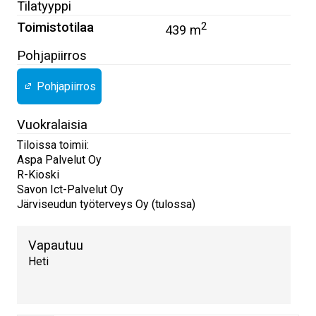
Tilatyyppi
Toimistotilaa
2
439 m
Pohjapiirros
Pohjapiirros
Vuokralaisia
Tiloissa toimii:
Aspa Palvelut Oy
R-Kioski
Savon Ict-Palvelut Oy
Järviseudun työterveys Oy (tulossa)
Vapautuu
Heti