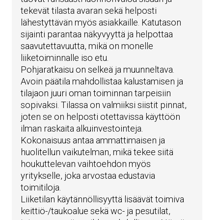
tekevät tilasta avaran sekä helposti
lähestyttävän myös asiakkaille. Katutason
sijainti parantaa näkyvyyttä ja helpottaa
saavutettavuutta, mikä on monelle
liiketoiminnalle iso etu.
Pohjaratkaisu on selkeä ja muunneltava.
Avoin päätila mahdollistaa kalustamisen ja
tilajaon juuri oman toiminnan tarpeisiin
sopivaksi. Tilassa on valmiiksi siistit pinnat,
joten se on helposti otettavissa käyttöön
ilman raskaita alkuinvestointeja.
Kokonaisuus antaa ammattimaisen ja
huolitellun vaikutelman, mikä tekee siitä
houkuttelevan vaihtoehdon myös
yritykselle, joka arvostaa edustavia
toimitiloja.
Liiketilan käytännöllisyyttä lisäävät toimiva
keittiö-/taukoalue sekä wc- ja pesutilat,