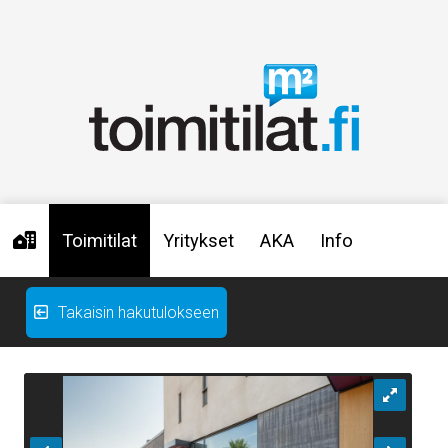
Toimitilat
Yritykset
AKA
Info
Takaisin hakutulokseen