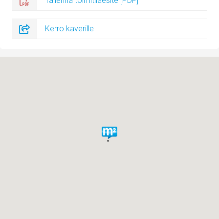
Tallenna toimitilaesite [PDF]
Kerro kaverille