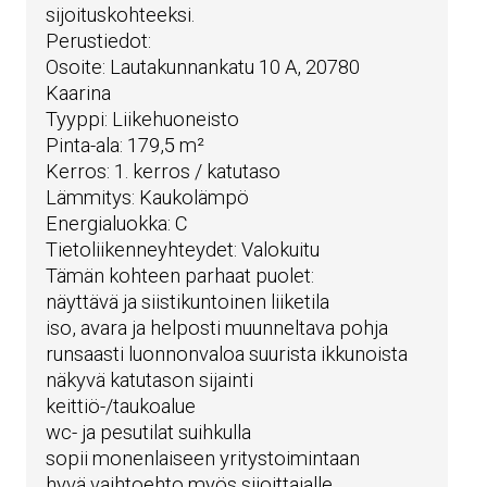
sijoituskohteeksi.
Perustiedot:
Osoite: Lautakunnankatu 10 A, 20780
Kaarina
Tyyppi: Liikehuoneisto
Pinta-ala: 179,5 m²
Kerros: 1. kerros / katutaso
Lämmitys: Kaukolämpö
Energialuokka: C
Tietoliikenneyhteydet: Valokuitu
Tämän kohteen parhaat puolet:
näyttävä ja siistikuntoinen liiketila
iso, avara ja helposti muunneltava pohja
runsaasti luonnonvaloa suurista ikkunoista
näkyvä katutason sijainti
keittiö-/taukoalue
wc- ja pesutilat suihkulla
sopii monenlaiseen yritystoimintaan
hyvä vaihtoehto myös sijoittajalle