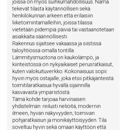
joissa on myös suihkumahdollisuus. Nämä
tekevät tilasta käytännöllisen sekä
henkilökunnan arkeen että erilaisiin
liiketoimintamalleihin, joissa tilassa
vietetään pidempiä päiviä tai vastaanotetaan
asiakkaita säännöllisesti.
Rakennus sijaitsee vakaassa ja siistissä
taloyhtiössä omalla tontilla.
Lämmitysmuotona on kaukolämpö, ja
kiinteistössä on nykyaikaiset perusratkaisut,
kuten valokuituverkko. Kokonaisuus sopii
hyvin myös ostajalle, joka etsii pitkäjänteistä
toimitilaratkaisua hyvällä sijainnilla
kasvavasta ympäristöstä.
Tämä kohde tarjoaa harvinaisen
yhdistelmän: reilusti neliöitä, modernin
ilmeen, hyvän näkyvyyden, toimivan
pohjaratkaisun ja monikäyttöisyyden. Tila
soveltuu hyvin sekä omaan käyttöön että