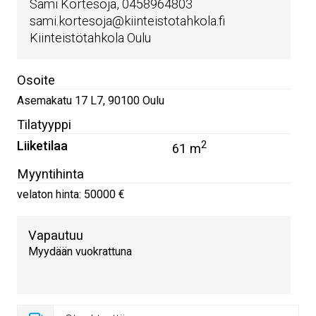
Sami Kortesoja, 0458964803
sami.kortesoja@kiinteistotahkola.fi
Kiinteistötahkola Oulu
Osoite
Asemakatu 17 L7
,
90100
Oulu
Tilatyyppi
Liiketilaa
2
61 m
Myyntihinta
velaton hinta: 50000 €
Vapautuu
Myydään vuokrattuna