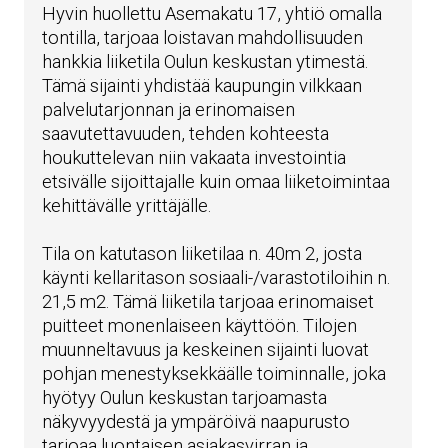
Hyvin huollettu Asemakatu 17, yhtiö omalla
tontilla, tarjoaa loistavan mahdollisuuden
hankkia liiketila Oulun keskustan ytimestä.
Tämä sijainti yhdistää kaupungin vilkkaan
palvelutarjonnan ja erinomaisen
saavutettavuuden, tehden kohteesta
houkuttelevan niin vakaata investointia
etsivälle sijoittajalle kuin omaa liiketoimintaa
kehittävälle yrittäjälle.
Tila on katutason liiketilaa n. 40m 2, josta
käynti kellaritason sosiaali-/varastotiloihin n.
21,5 m2. Tämä liiketila tarjoaa erinomaiset
puitteet monenlaiseen käyttöön. Tilojen
muunneltavuus ja keskeinen sijainti luovat
pohjan menestyksekkäälle toiminnalle, joka
hyötyy Oulun keskustan tarjoamasta
näkyvyydestä ja ympäröivä naapurusto
tarjoaa luontaisen asiakasvirran ja