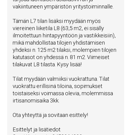
vakiintuneen ympäristön yritystoiminnalle.
Tämän L7 tilan lisäksi myydään myös
viereinen liiketila L8 (63,5 m2, ei sisälly
ilmoitettuun hintapyyntöön ja vastikkeisiin),
mikä mahdollistaa tilojen yhdistämisen
yhdeksi n. 125 m2 tilaksi, molempien tilojen
katutasot on yhdessä n. 81 m2. Viimeiset
tilakuvat L8 tilasta. Kysy lisää!
Tilat myydään valmiiksi vuokrattuna. Tilat
vuokrattu erillisinä tiloina, sopimukset
toistaiseksi voimassa olevia, molemmissa
irtisanomisaika 3kk.
Ota yhteyttä ja sovitaan esittely!
Esittelyt ja lisätiedot