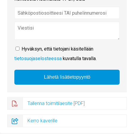
Hyväksyn, että tietojani käsitellään
tietosuojaselosteessa
kuvatulla tavalla.
Tallenna toimitilaesite [PDF]
Kerro kaverille