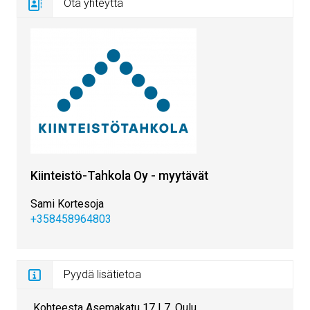
Ota yhteyttä
Kiinteistö-Tahkola Oy - myytävät
Sami Kortesoja
+358458964803
Pyydä lisätietoa
Kohteesta Asemakatu 17 L7, Oulu