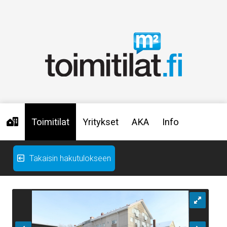
Toimitilat
Yritykset
AKA
Info
Takaisin hakutulokseen