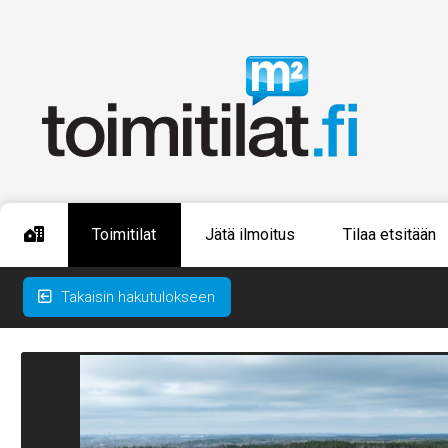
Toimitilat
Jätä ilmoitus
Tilaa etsitään
Takaisin hakutulokseen