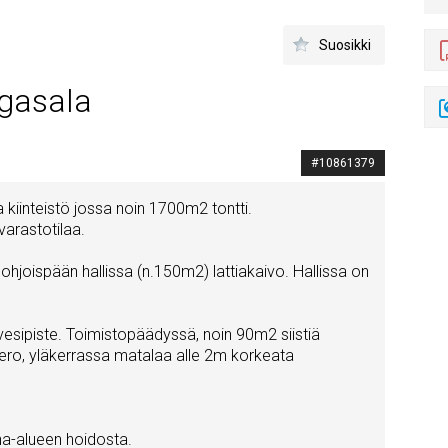
Suosikki
ngasala
#10861379
kiinteistö jossa noin 1700m2 tontti.
varastotilaa.
 pohjoispään hallissa (n.150m2) lattiakaivo. Hallissa on
 vesipiste. Toimistopäädyssä, noin 90m2 siistiä
mero, yläkerrassa matalaa alle 2m korkeata
ha-alueen hoidosta.