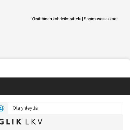
Yksittäinen kohdeilmoittelu
|
Sopimusasiakkaat
Ota yhteyttä