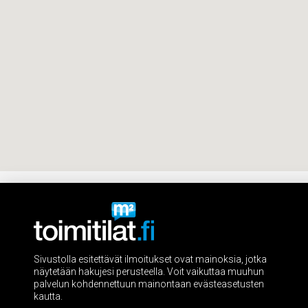
Sivustolla esitettävät ilmoitukset ovat mainoksia, jotka
näytetään hakujesi perusteella. Voit vaikuttaa muuhun
palvelun kohdennettuun mainontaan evästeasetusten
kautta.