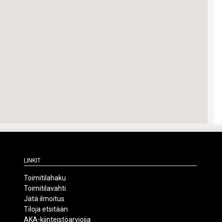
Linkit
Toimitilahaku
Toimitilavahti
Jätä ilmoitus
Tiloja etsitään
AKA-kiinteistöarvioija