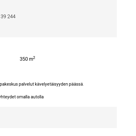
4 39 244
2
350 m
akeskus palvelut kävelyetäisyyden päässä.
 yhteydet omalla autolla