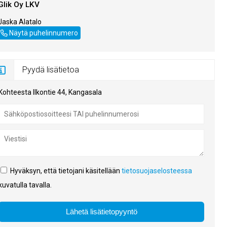
Glik Oy LKV
Jaska Alatalo
+358503439244
Näytä puhelinnumero
Pyydä lisätietoa
Kohteesta Ilkontie 44, Kangasala
Hyväksyn, että tietojani käsitellään
tietosuojaselosteessa
kuvatulla tavalla.