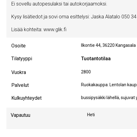
Ei sovellu autopesulaksi tai autokorjaamoksi.
Kysy lisätiedot ja sovi oma esittelysi: Jaska Alatalo 050 3
Lisää kohteita: www.glik.fi
Osoite
Ilkontie 44
,
36220
Kangasala
Tilatyyppi
Tuotantotilaa
Vuokra
2800
Palvelut
Ruokakauppa: Lentolan kaupp
Kulkuyhteydet
bussipysäkki lähellä, sujuvat
Vapautuu
Heti