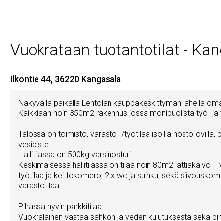
Vuokrataan tuotantotilat - Ka
Ilkontie 44, 36220 Kangasala
Näkyvällä paikalla Lentolan kauppakeskittymän lähellä oma 
Kaikkiaan noin 350m2 rakennus jossa monipuolista työ- ja 
Talossa on toimisto, varasto- /työtilaa isoilla nosto-ovilla,
vesipiste.
Hallitilassa on 500kg varsinosturi.
Keskimäisessä hallitilassa on tilaa noin 80m2 lattiakaivo +
työtilaa ja keittokomero, 2 x wc ja suihku, sekä siivousko
varastotilaa.
Pihassa hyvin parkkitilaa.
Vuokralainen vastaa sähkön ja veden kulutuksesta sekä pi