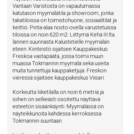
Vantaan Varistosta on vapautumassa
katutason myymälätila ja showroom, jonka
takatiloissa on toimistohuone, sosiaalitilat ja
keittiö. Pinta-alaa nosto-ovella varustetuissa
tiloissa on noin 620 m2. Liittymä Kehä III:lta
lännen suunnasta Kalustetielle myymälän
eteen. Kiinteistö sijaitsee Kauppakeskus
Freskoa vastapäätä, jossa toimii muun
muassa Tokmannin myymälä sekä useita
muita tunnettuja kauppaketjuja. Freskon
vieressä sijaitsee kauppakeskus Viisari.
Korkeutta liiketilalla on noin 6 metriä ja
siihen on selkeästi osoitettu näyttävä
esteetön sisäänkäynti. Myymälässä on
näyteikkunoita kahdessa kerroksessa
Tokmannin suuntaan.