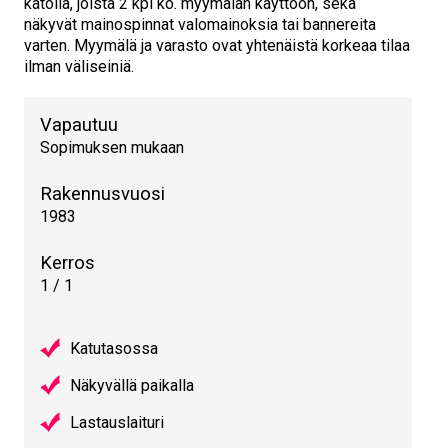
katolla, joista 2 kpl ko. myymälän käyttöön, sekä
näkyvät mainospinnat valomainoksia tai bannereita
varten. Myymälä ja varasto ovat yhtenäistä korkeaa tilaa
ilman väliseiniä.
Vapautuu
Sopimuksen mukaan
Rakennusvuosi
1983
Kerros
1 / 1
Katutasossa
Näkyvällä paikalla
Lastauslaituri