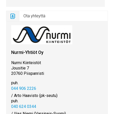
Ota yhteyttä
Nurmi-Yhtiöt Oy
Nurmi Kiinteistöt
Jousitie 7
20760 Piispanristi
puh.
044 906 2226
/ Arto Haavisto (pk-seutu)
puh.
040 624 0344
/ Ilias Niemi (Varsinais-Suomi)