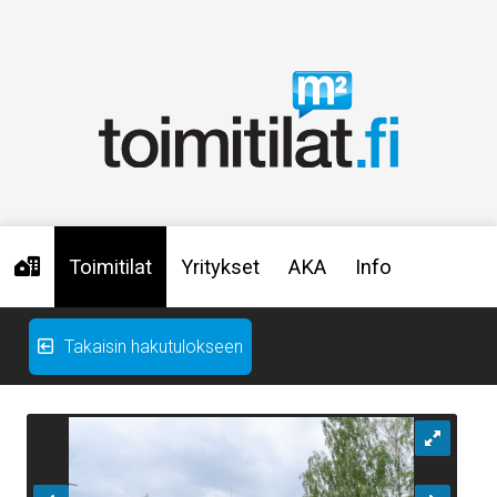
Toimitilat
Yritykset
AKA
Info
Takaisin hakutulokseen