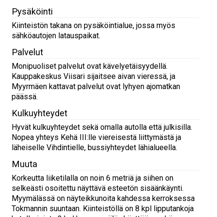
Pysäköinti
Kiinteistön takana on pysäköintialue, jossa myös
sähköautojen latauspaikat.
Palvelut
Monipuoliset palvelut ovat kävelyetäisyydellä.
Kauppakeskus Viisari sijaitsee aivan vieressä, ja
Myyrmäen kattavat palvelut ovat lyhyen ajomatkan
päässä.
Kulkuyhteydet
Hyvät kulkuyhteydet sekä omalla autolla että julkisilla.
Nopea yhteys Kehä III:lle viereisestä liittymästä ja
läheiselle Vihdintielle, bussiyhteydet lähialueella.
Muuta
Korkeutta liiketilalla on noin 6 metriä ja siihen on
selkeästi osoitettu näyttävä esteetön sisäänkäynti.
Myymälässä on näyteikkunoita kahdessa kerroksessa
Tokmannin suuntaan. Kiinteistöllä on 8 kpl lipputankoja