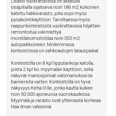
Lisäksi vuokrattavissa on aidatulla
sisäpihalla sijaitseva noin 186 m2 kokoinen
katettu häkkivarasto, joka sopii myös
pysäköintikäyttöön. Tarvittaessa myös
naapurikiinteistöstä vuokrattavissa hiljattain
remontoitua viilennettyä
monitilatoimistotilaa noin 353 m2
autopaikkoineen. Molemmissa
kiinteistöissä on sähköautojen latauspaikat.
Kiinteistöllä on 8 kpl lipputankoja katolla,
joista 2 kpl ko. myymälän käyttöön, sekä
näkyvät mainospinnat valomainoksia tai
bannereita varten. Kiinteistöllä on hyvä
näkyvyys Kehä III:lle, jonka kautta kulkee
noin 50 000 ajoneuvoa vuorokaudessa.
Myymälä ja varasto ovat yhtenäistä korkeaa
tilaa ilman väliseiniä.