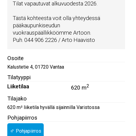
Tilat vapautuvat alkuvuodesta 2026.
Tästä kohteesta voit olla yhteydessä
pääkaupunkiseudun
vuokrauspäällikköömme Artoon.
Puh. 044 906 2226 / Arto Haavisto
Osoite
Kalustetie 4
,
01720
Vantaa
Tilatyyppi
Liiketilaa
2
620 m
Tilajako
620 m² liiketila hyvällä sijainnilla Varistossa
Pohjapiirros
Pohjapiirros