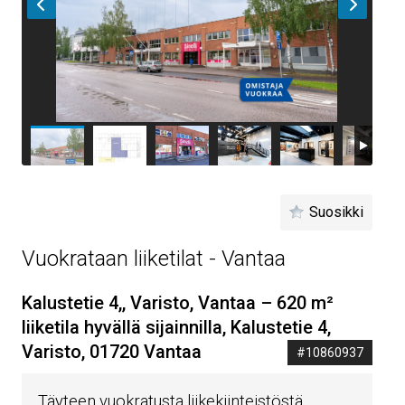
Suosikki
Vuokrataan liiketilat - Vantaa
Kalustetie 4,, Varisto, Vantaa – 620 m²
liiketila hyvällä sijainnilla, Kalustetie 4,
Varisto, 01720 Vantaa
#10860937
Täyteen vuokratusta liikekiinteistöstä