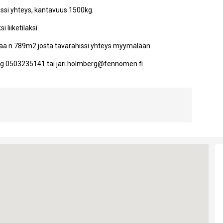
issi yhteys, kantavuus 1500kg.
 liiketilaksi.
ilaa n.789m2 josta tavarahissi yhteys myymälään.
erg 0503235141 tai jari.holmberg@fennomen.fi