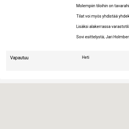
Molempiin tiloihin on tavarah
Tilat voi myös yhdistää yhdeksi
Lisäksi alakerrassa varastot
Sovi esittelystä; Jari Holmb
Vapautuu
Heti