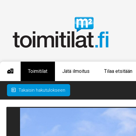
Toimitilat
Jätä ilmoitus
Tilaa etsitään
Takaisin hakutulokseen