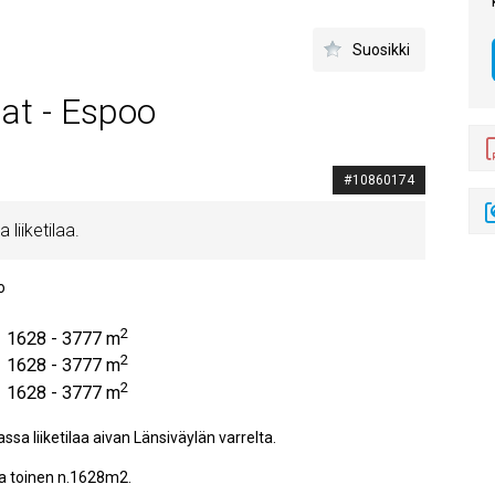
Suosikki
lat - Espoo
#10860174
liiketilaa.
o
2
1628 - 3777 m
2
1628 - 3777 m
2
1628 - 3777 m
a liiketilaa aivan Länsiväylän varrelta.
ja toinen n.1628m2.