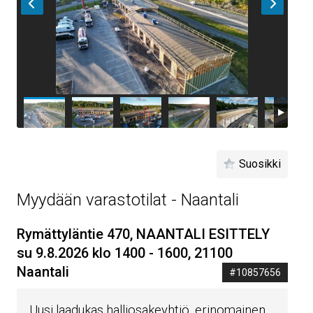
Suosikki
Myydään varastotilat - Naantali
Rymättyläntie 470, NAANTALI ESITTELY
su 9.8.2026 klo 1400 - 1600, 21100
Naantali
#10857656
Uusi laadukas halliosakeyhtiö, erinomainen