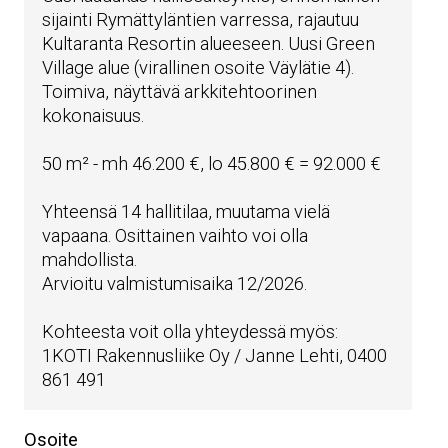
sijainti Rymättyläntien varressa, rajautuu
Kultaranta Resortin alueeseen. Uusi Green
Village alue (virallinen osoite Väylätie 4).
Toimiva, näyttävä arkkitehtoorinen
kokonaisuus.
50 m² - mh 46.200 €, lo 45.800 € = 92.000 €
Yhteensä 14 hallitilaa, muutama vielä
vapaana. Osittainen vaihto voi olla
mahdollista.
Arvioitu valmistumisaika 12/2026.
Kohteesta voit olla yhteydessä myös:
1KOTI Rakennusliike Oy / Janne Lehti, 0400
861 491
Osoite