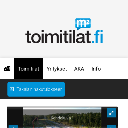
Toimitilat
Yritykset
AKA
Info
Takaisin hakutulokseen
Kohdekuva 1