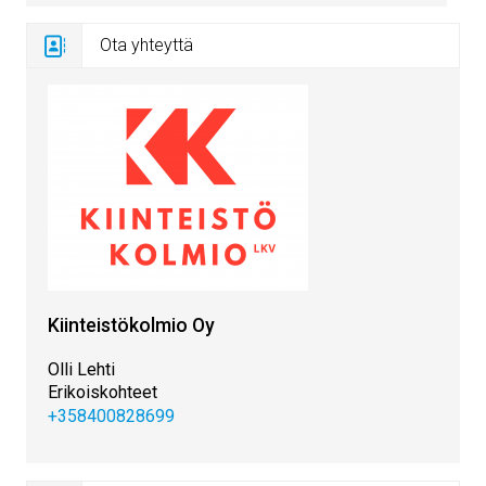
Ota yhteyttä
Kiinteistökolmio Oy
Olli Lehti
Erikoiskohteet
+358400828699