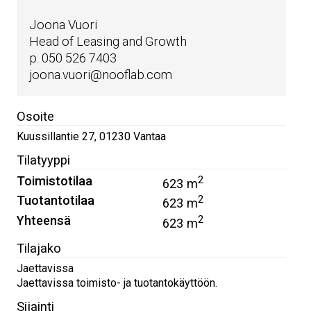
Joona Vuori
Head of Leasing and Growth
p. 050 526 7403
joona.vuori@nooflab.com
Osoite
Kuussillantie 27
,
01230
Vantaa
Tilatyyppi
Toimistotilaa
2
623 m
Tuotantotilaa
2
623 m
Yhteensä
2
623 m
Tilajako
Jaettavissa
Jaettavissa toimisto- ja tuotantokäyttöön.
Sijainti