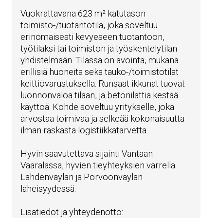
Vuokrattavana 623 m² katutason
toimisto-/tuotantotila, joka soveltuu
erinomaisesti kevyeseen tuotantoon,
työtilaksi tai toimiston ja työskentelytilan
yhdistelmään. Tilassa on avointa, mukana
erillisiä huoneita sekä tauko-/toimistotilat
keittiövarustuksella. Runsaat ikkunat tuovat
luonnonvaloa tilaan, ja betonilattia kestää
käyttöä. Kohde soveltuu yritykselle, joka
arvostaa toimivaa ja selkeää kokonaisuutta
ilman raskasta logistiikkatarvetta.
Hyvin saavutettava sijainti Vantaan
Vaaralassa, hyvien tieyhteyksien varrella
Lahdenväylän ja Porvoonväylän
läheisyydessä.
Lisätiedot ja yhteydenotto: