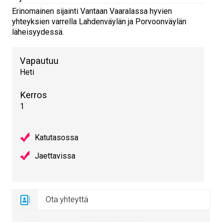
Erinomainen sijainti Vantaan Vaaralassa hyvien
yhteyksien varrella Lahdenväylän ja Porvoonväylän
läheisyydessä.
Vapautuu
Heti
Kerros
1
Katutasossa
Jaettavissa
Ota yhteyttä