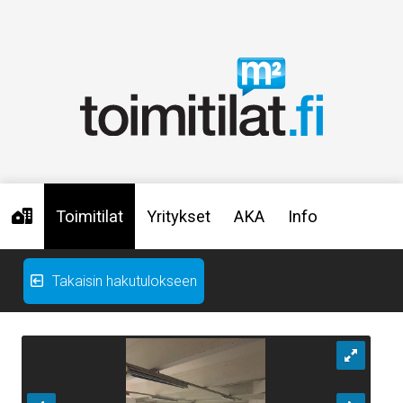
Toimitilat
Yritykset
AKA
Info
Takaisin hakutulokseen