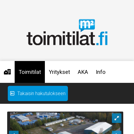
Toimitilat
Yritykset
AKA
Info
Takaisin hakutulokseen