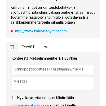
Kallioinen Yhtiöt on kiinteistökehitys- ja
sijoitusyhtiö, jota ohjaa vakaan perheyrityksen arvot.
Tuotamme räätälöityjä toimitiloja luotettavasti ja
asiakkaidemme tarpeita silmällä pitäen.
http://www.kallioinenyhtiot.com
Pyydä lisätietoa
Kohteesta Metsälammentie 1, Hyvinkää
Hyväksyn, että tietojani käsitellään
tietosuojaselosteessa
kuvatulla tavalla.