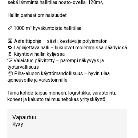
sekä lämmintä hallitilaa nosto-ovella, 120m²,
Hallin parhaat ominaisuudet:
📏 1000 m² hyväkuntoista hallitilaa
🛣️ Asfalttipohja – siisti, kestävä ja pölyämätön
🔁 Läpiajettava halli – liukuovet molemmissa päädyissä
🚪 Käyntiovi hallin kyljessä
💡 Valaistus päivitetty – parempi näkyvyys ja
työturvallisuus
📦 Piha-alueen käyttömahdollisuus – hyvin tilaa
ajoneuvoille ja varastoinnille
Tämä kohde taipuu moneen: logistiikka, varastointi,
koneet ja kalusto tai muu tehokas yrityskäyttö.
Vapautuu
Kysy