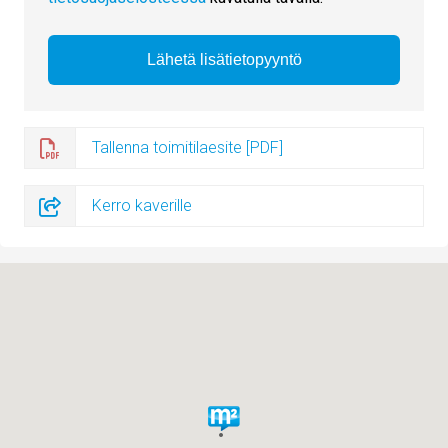
Tallenna toimitilaesite [PDF]
Kerro kaverille