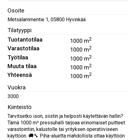
Osoite
Metsälammentie 1
,
05800
Hyvinkää
Tilatyyppi
Tuotantotilaa
2
1000 m
Varastotilaa
2
1000 m
Työtilaa
2
1000 m
Muuta tilaa
2
1000 m
Yhteensä
2
1000 m
Vuokra
3000
Kiinteistö
Tarvitsetko ison, siistin ja helposti käytettävän hallin?
Tämä 1000 m² pressuhalli tarjoaa erinomaiset puitteet
varastointiin, kalustolle tai yrityksen operatiiviseen
käyttöön. 🚚🔧 Piha-aluetta mahdollista ottaa käyttöön