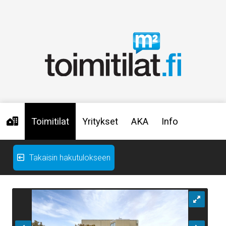
Toimitilat
Yritykset
AKA
Info
Takaisin hakutulokseen