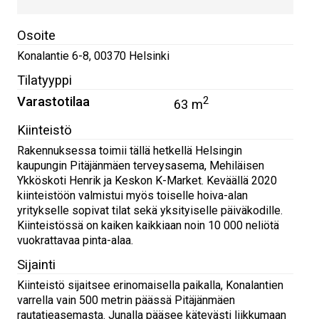
Osoite
Konalantie 6-8
,
00370
Helsinki
Tilatyyppi
Varastotilaa
2
63 m
Kiinteistö
Rakennuksessa toimii tällä hetkellä Helsingin
kaupungin Pitäjänmäen terveysasema, Mehiläisen
Ykköskoti Henrik ja Keskon K-Market. Keväällä 2020
kiinteistöön valmistui myös toiselle hoiva-alan
yritykselle sopivat tilat sekä yksityiselle päiväkodille.
Kiinteistössä on kaiken kaikkiaan noin 10 000 neliötä
vuokrattavaa pinta-alaa.
Sijainti
Kiinteistö sijaitsee erinomaisella paikalla, Konalantien
varrella vain 500 metrin päässä Pitäjänmäen
rautatieasemasta. Junalla pääsee kätevästi liikkumaan