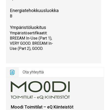
Energiatehokkuusluokka
B
Ympäristöluokitus
Ympäristösertifikaatit:
BREEAM In-Use (Part 1),
VERY GOOD. BREEAM In-
Use (Part 2), GOOD.
Ota yhteyttä
Moodi Toimitilat – eQ Kiinteistöt