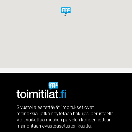
Sivustolla esitettävät ilmoitukset ovat
mainoksia, jotka näytetään hakujesi perusteella.
Voit vaikuttaa muuhun palvelun kohdennettuun
mainontaan evästeasetusten kautta.