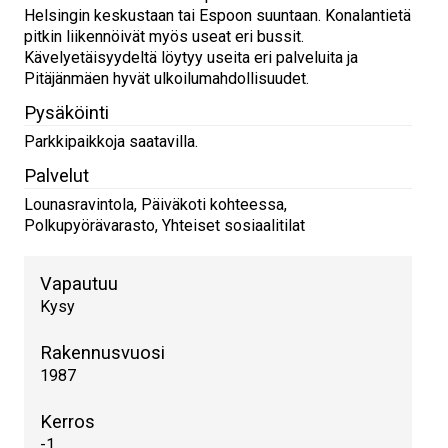
Helsingin keskustaan tai Espoon suuntaan. Konalantietä
pitkin liikennöivät myös useat eri bussit.
Kävelyetäisyydeltä löytyy useita eri palveluita ja
Pitäjänmäen hyvät ulkoilumahdollisuudet.
Pysäköinti
Parkkipaikkoja saatavilla.
Palvelut
Lounasravintola, Päiväkoti kohteessa,
Polkupyörävarasto, Yhteiset sosiaalitilat
Vapautuu
Kysy
Rakennusvuosi
1987
Kerros
-1