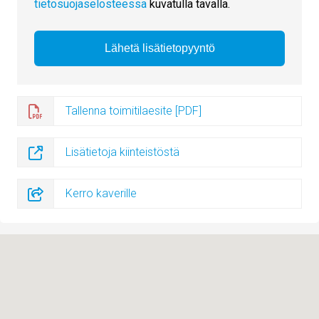
tietosuojaselosteessa
kuvatulla tavalla.
Tallenna toimitilaesite [PDF]
Lisätietoja kiinteistöstä
Kerro kaverille