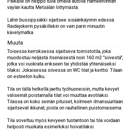
Paikalle on helppo tulla omalla autolla Hämeenlinnan
väylän kautta Metsälän liittymästä.
Lähin bussipysäkki sijaitsee sisäänkäynnin edessä.
Raidejokerin pysäkillekin on vain parin minuutin
kävelymatka.
Muuta
Toisessa kerroksessa sijaitseva toimistotila, joka
muodostuu neljästä itsenäisestä noin 160 m2 "siivestä",
jotka voi vuokrata erikseen tai yhdistää yhtenäiseksi
tilaksi. Jokaisessa siivessä on WC tilat ja keittiö. Tilaan
on esteetön kulku.
Tila on tällä hetkellä jaettu työhuoneisiin, mutta kevyet
väliseinät poistamalla tilat voi muuttaa avotilaksi.
Tilassa on koko seinän pituiset, kolmeen ilmansuuntaan
sijaitsevat ikkunat, joista on rauhallinen puistomaisema.
Tila soveltuu myös kevyeen tuotantoon tai tila voidaan
helposti muokata esimerkiksi hoivatilaksi.