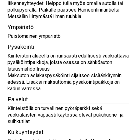
liikenneyhteydet. Helppo tulla myös omalla autolla tai
polkupyörällä. Paikalle päässee Hämeenlinnantieltä
Metsälän liittymästä ilman ruuhkia.
Ympäristö
Puistomainen ympäristö.
Pysäköinti
Kiinteistön alueella on runsaasti edullisesti vuokrattavia
pysäköintipaikkoja, joista osassa on sähköauton
latausmahdollisuus.
Maksuton asiakaspysäköinti sijaitsee sisäänkäynnin
edessä. Lisäksi maksuttomia pysäköintipaikkoja on
kadun varressa.
Palvelut
Kiinteistöllä on turvallinen pyöräparkki sekä
vuokralaisten vapaasti käytössä olevat pukuhuone- ja
suihkutilat.
Kulkuyhteydet