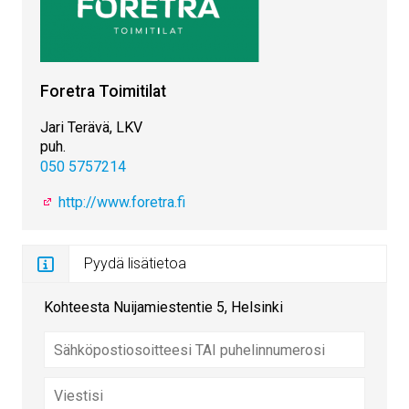
Foretra Toimitilat
Jari Terävä, LKV
puh.
050 5757214
http://www.foretra.fi
Pyydä lisätietoa
Kohteesta Nuijamiestentie 5, Helsinki