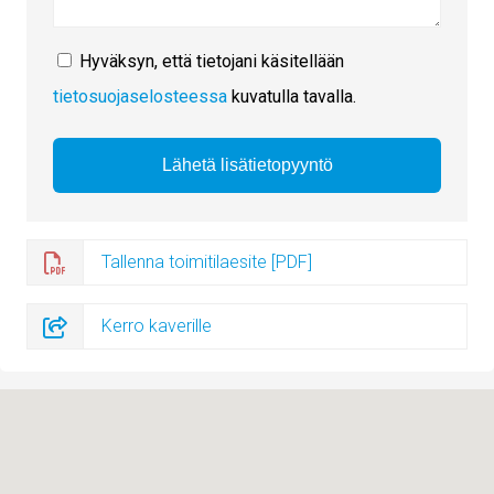
Hyväksyn, että tietojani käsitellään
tietosuojaselosteessa
kuvatulla tavalla.
Tallenna toimitilaesite [PDF]
Kerro kaverille