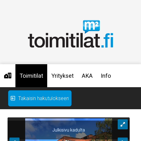
Toimitilat
Yritykset
AKA
Info
Takaisin hakutulokseen
Julkisivu kadulta