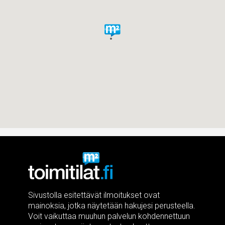
Sivustolla esitettävät ilmoitukset ovat
mainoksia, jotka näytetään hakujesi perusteella.
Voit vaikuttaa muuhun palvelun kohdennettuun