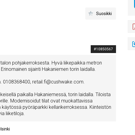
Suosikki
#10850567
, talon pohjakerroksesta. Hyvä liikepaikka metron
Erinomainen sijainti Hakaniemen torin laidalla.
 puh. 0108368400, retail.fi@cushwake.com.
eisellä paikalla Hakaniemessä, torin laidalla. Tiloista
rille. Modernisoidut tilat ovat muokattavissa
on käytössä pyöräparkki kellarikerroksessa. Kiinteistön
liiketiloja.
lsinki