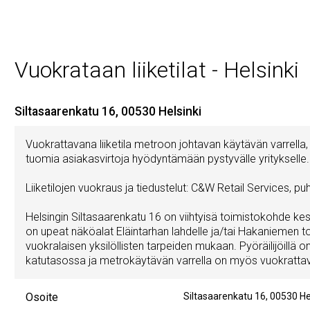
Vuokrataan liiketilat - Helsinki
Siltasaarenkatu 16, 00530 Helsinki
Vuokrattavana liiketila metroon johtavan käytävän varrella
tuomia asiakasvirtoja hyödyntämään pystyvälle yritykselle. 
Liiketilojen vuokraus ja tiedustelut: C&W Retail Services,
Helsingin Siltasaarenkatu 16 on viihtyisä toimistokohde kesk
on upeat näköalat Eläintarhan lahdelle ja/tai Hakaniemen to
vuokralaisen yksilöllisten tarpeiden mukaan. Pyöräilijöillä 
katutasossa ja metrokäytävän varrella on myös vuokrattavia 
Osoite
Siltasaarenkatu 16
,
00530
He