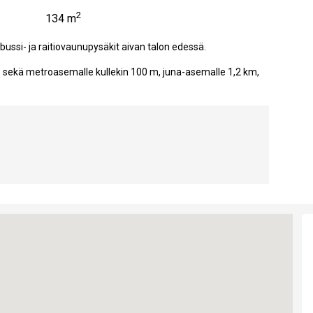
2
134 m
bussi- ja raitiovaunupysäkit aivan talon edessä.
le sekä metroasemalle kullekin 100 m, juna-asemalle 1,2 km,