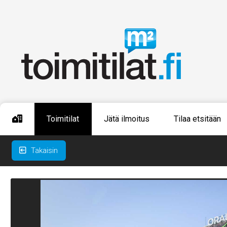
Toimitilat
Jätä ilmoitus
Tilaa etsitään
Takaisin