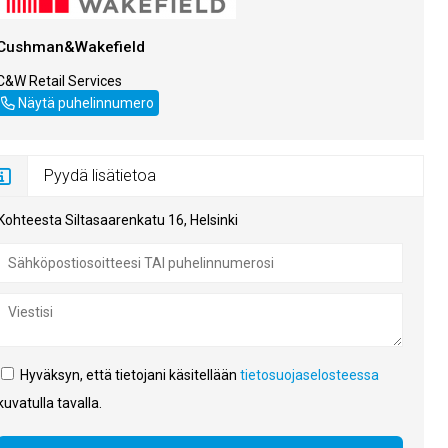
Cushman&Wakefield
C&W Retail Services
+358108368400
Näytä puhelinnumero
Pyydä lisätietoa
Kohteesta Siltasaarenkatu 16, Helsinki
Hyväksyn, että tietojani käsitellään
tietosuojaselosteessa
kuvatulla tavalla.