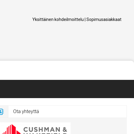
Yksittäinen kohdeilmoittelu
|
Sopimusasiakkaat
Ota yhteyttä