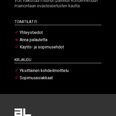
Voit vaikuttaa muuhun palvelun kohdennettuun
mainontaan evästeasetusten kautta.
Toimitilat.fi
Yhteystiedot
Anna palautetta
Käyttö- ja sopimusehdot
Kirjaudu
Yksittäinen kohdeilmoittelu
Sopimusasiakkaat