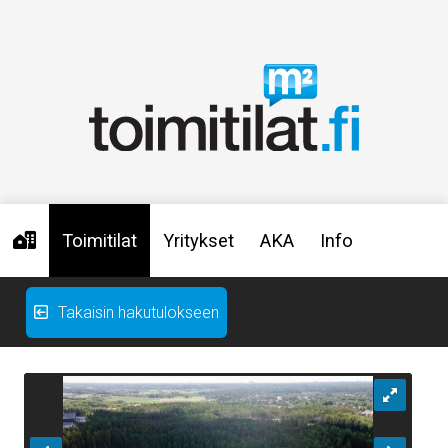
Toimitilat
Yritykset
AKA
Info
Takaisin hakutulokseen