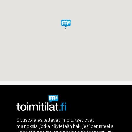
Sivustolla esitettävät ilmoitukset ovat
mainoksia, jotka näytetään hakujesi perusteella.