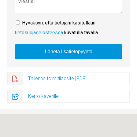
Hyväksyn, että tietojani käsitellään
tietosuojaselosteessa
kuvatulla tavalla.
Tallenna toimitilaesite [PDF]
Kerro kaverille