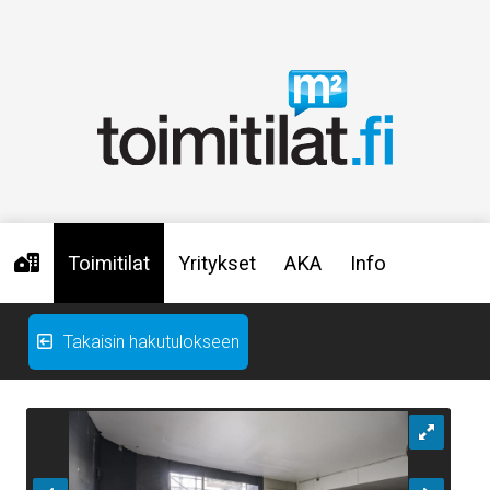
Toimitilat
Yritykset
AKA
Info
Takaisin hakutulokseen