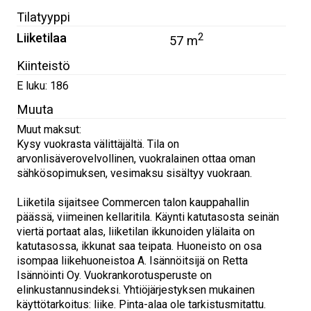
Tilatyyppi
Liiketilaa
2
57 m
Kiinteistö
E luku: 186
Muuta
Muut maksut:
Kysy vuokrasta välittäjältä. Tila on
arvonlisäverovelvollinen, vuokralainen ottaa oman
sähkösopimuksen, vesimaksu sisältyy vuokraan.
Liiketila sijaitsee Commercen talon kauppahallin
päässä, viimeinen kellaritila. Käynti katutasosta seinän
viertä portaat alas, liiketilan ikkunoiden ylälaita on
katutasossa, ikkunat saa teipata. Huoneisto on osa
isompaa liikehuoneistoa A. Isännöitsijä on Retta
Isännöinti Oy. Vuokrankorotusperuste on
elinkustannusindeksi. Yhtiöjärjestyksen mukainen
käyttötarkoitus: liike. Pinta-alaa ole tarkistusmitattu.