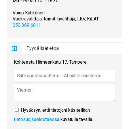
Ma - Pe klo 10. - 16.30
Väinö Kähkönen
Vuokravälittäjä, toimitilavälittäjä, LKV, KiLAT
050 389 6811
Pyydä lisätietoa
Kohteesta Hämeenkatu 17, Tampere
Hyväksyn, että tietojani käsitellään
tietosuojaselosteessa
kuvatulla tavalla.