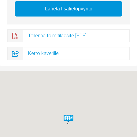
Tallenna toimitilaesite [PDF]
Kerro kaverille