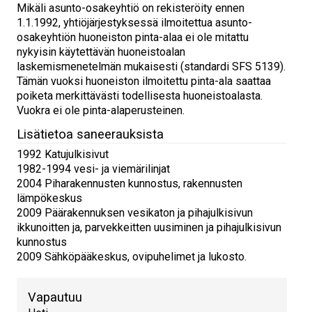
Mikäli asunto-osakeyhtiö on rekisteröity ennen
1.1.1992, yhtiöjärjestyksessä ilmoitettua asunto-
osakeyhtiön huoneiston pinta-alaa ei ole mitattu
nykyisin käytettävän huoneistoalan
laskemismenetelmän mukaisesti (standardi SFS 5139).
Tämän vuoksi huoneiston ilmoitettu pinta-ala saattaa
poiketa merkittävästi todellisesta huoneistoalasta.
Vuokra ei ole pinta-alaperusteinen.
Lisätietoa saneerauksista
1992 Katujulkisivut
1982-1994 vesi- ja viemärilinjat
2004 Piharakennusten kunnostus, rakennusten
lämpökeskus
2009 Päärakennuksen vesikaton ja pihajulkisivun
ikkunoitten ja, parvekkeitten uusiminen ja pihajulkisivun
kunnostus
2009 Sähköpääkeskus, ovipuhelimet ja lukosto.
Vapautuu