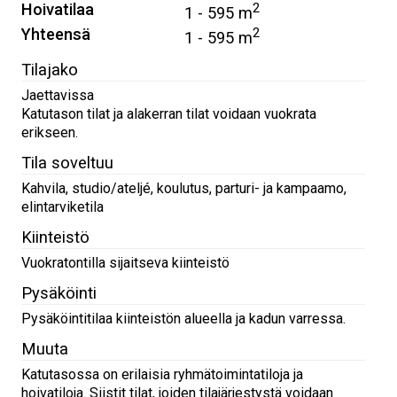
Hoivatilaa
2
1 - 595 m
Yhteensä
2
1 - 595 m
Tilajako
Jaettavissa
Katutason tilat ja alakerran tilat voidaan vuokrata
erikseen.
Tila soveltuu
Kahvila, studio/ateljé, koulutus, parturi- ja kampaamo,
elintarviketila
Kiinteistö
Vuokratontilla sijaitseva kiinteistö
Pysäköinti
Pysäköintitilaa kiinteistön alueella ja kadun varressa.
Muuta
Katutasossa on erilaisia ryhmätoimintatiloja ja
hoivatiloja. Siistit tilat, joiden tilajärjestystä voidaan