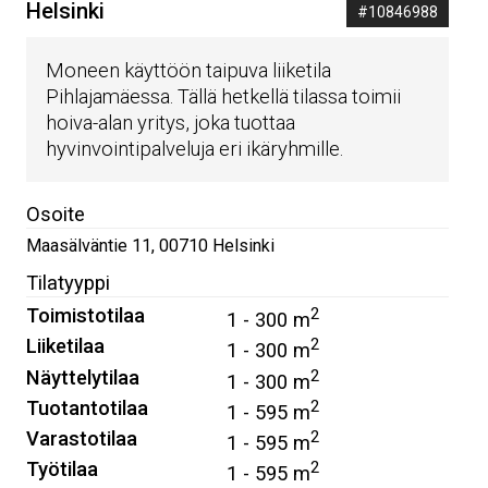
Helsinki
#10846988
Moneen käyttöön taipuva liiketila
Pihlajamäessa. Tällä hetkellä tilassa toimii
hoiva-alan yritys, joka tuottaa
hyvinvointipalveluja eri ikäryhmille.
Osoite
Maasälväntie 11
,
00710
Helsinki
Tilatyyppi
Toimistotilaa
2
1 - 300 m
Liiketilaa
2
1 - 300 m
Näyttelytilaa
2
1 - 300 m
Tuotantotilaa
2
1 - 595 m
Varastotilaa
2
1 - 595 m
Työtilaa
2
1 - 595 m