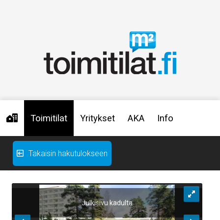
Toimitilat
Yritykset
AKA
Info
Takaisin hakutulokseen
Julkisivu kadulta