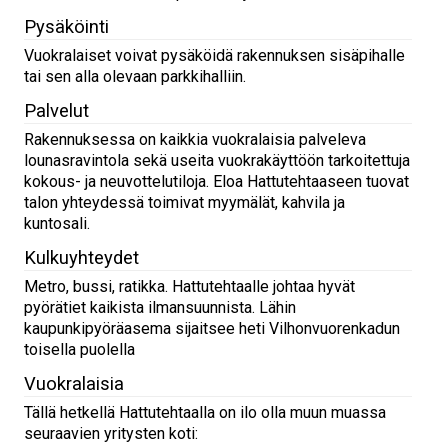
Pysäköinti
Vuokralaiset voivat pysäköidä rakennuksen sisäpihalle
tai sen alla olevaan parkkihalliin.
Palvelut
Rakennuksessa on kaikkia vuokralaisia palveleva
lounasravintola sekä useita vuokrakäyttöön tarkoitettuja
kokous- ja neuvottelutiloja. Eloa Hattutehtaaseen tuovat
talon yhteydessä toimivat myymälät, kahvila ja
kuntosali.
Kulkuyhteydet
Metro, bussi, ratikka. Hattutehtaalle johtaa hyvät
pyörätiet kaikista ilmansuunnista. Lähin
kaupunkipyöräasema sijaitsee heti Vilhonvuorenkadun
toisella puolella
Vuokralaisia
Tällä hetkellä Hattutehtaalla on ilo olla muun muassa
seuraavien yritysten koti: