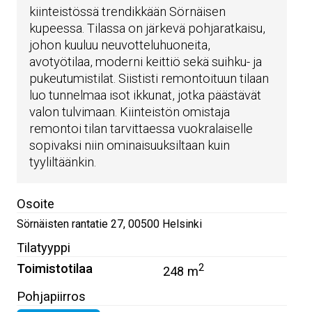
kiinteistössä trendikkään Sörnäisen
kupeessa. Tilassa on järkevä pohjaratkaisu,
johon kuuluu neuvotteluhuoneita,
avotyötilaa, moderni keittiö sekä suihku- ja
pukeutumistilat. Siististi remontoituun tilaan
luo tunnelmaa isot ikkunat, jotka päästävät
valon tulvimaan. Kiinteistön omistaja
remontoi tilan tarvittaessa vuokralaiselle
sopivaksi niin ominaisuuksiltaan kuin
tyyliltäänkin.
Osoite
Sörnäisten rantatie 27
,
00500
Helsinki
Tilatyyppi
Toimistotilaa
2
248 m
Pohjapiirros