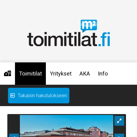
Toimitilat
Yritykset
AKA
Info
Takaisin hakutulokseen