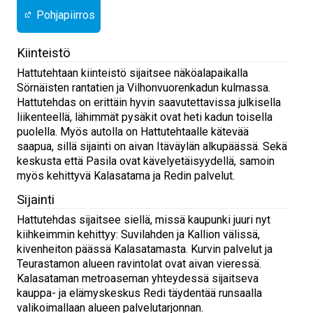
Pohjapiirros
Kiinteistö
Hattutehtaan kiinteistö sijaitsee näköalapaikalla
Sörnäisten rantatien ja Vilhonvuorenkadun kulmassa.
Hattutehdas on erittäin hyvin saavutettavissa julkisella
liikenteellä, lähimmät pysäkit ovat heti kadun toisella
puolella. Myös autolla on Hattutehtaalle kätevää
saapua, sillä sijainti on aivan Itäväylän alkupäässä. Sekä
keskusta että Pasila ovat kävelyetäisyydellä, samoin
myös kehittyvä Kalasatama ja Redin palvelut.
Sijainti
Hattutehdas sijaitsee siellä, missä kaupunki juuri nyt
kiihkeimmin kehittyy: Suvilahden ja Kallion välissä,
kivenheiton päässä Kalasatamasta. Kurvin palvelut ja
Teurastamon alueen ravintolat ovat aivan vieressä.
Kalasataman metroaseman yhteydessä sijaitseva
kauppa- ja elämyskeskus Redi täydentää runsaalla
valikoimallaan alueen palvelutarjonnan.