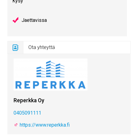
Kysy
Jaettavissa
Ota yhteyttä
Reperkka Oy
0405091111
https://www.reperkka.fi