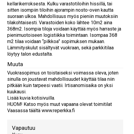
kellarikerroksesta. Kulku varastotiloihin hissillä, tai
sitten isompiin tiloihin ajorampin nosto-oven kautta
suoraan ulkoa. Mahdollisuus myös pieniin muutoksiin
tilakohtaisesti. Varastoiden koko lähtee 10m2 aina
368m2. Isompia tiloja voidaan käyttää myös harraste ja
pienimuotoiseen logistiikka toimintaan. Isompaa 368
m2 tilaa voidaan “pilkkoa” sopimuksen mukaan.
Lämmityskulut sisältyvät vuokraan, sekä parkkitilaa
löytyy talon edustalta.
Muuta
Vuokrasopimus on toistaiseksi voimassa oleva, joten
sinulla on joustavat mahdollisuudet käyttää tilaa niin
pitkään kuin tarpeesi vaatii. Irtisanomisaika on yksi
kuukausi.
Lisää kuvia kotisivuilla.
HUOM! Katso myös muut vapaana olevat toimitilat
Vaasassa täältä www.reperkka.fi
Vapautuu