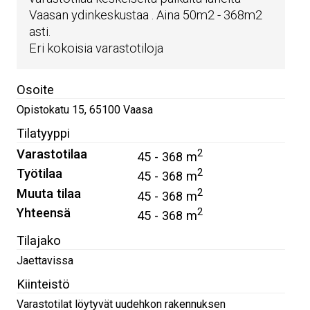
Vaasan ydinkeskustaa . Aina 50m2 - 368m2
asti.
Eri kokoisia varastotiloja
Osoite
Opistokatu 15
,
65100
Vaasa
Tilatyyppi
Varastotilaa
2
45 - 368 m
Työtilaa
2
45 - 368 m
Muuta tilaa
2
45 - 368 m
Yhteensä
2
45 - 368 m
Tilajako
Jaettavissa
Kiinteistö
Varastotilat löytyvät uudehkon rakennuksen