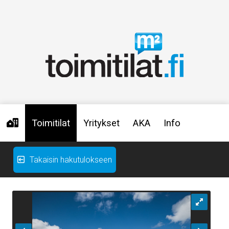
Toimitilat
Yritykset
AKA
Info
Takaisin hakutulokseen