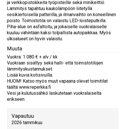
ja verkkopistokkeita työpisteille sekä minikeittiö.
Lämmitys tapahtuu kaukolämpöön liitetyllä
vesikiertoisella patterilla, ja ilmanvaihto on koneellinen
poisto. Toimistotila on valaistu LED-loisteputkilla.
Piha-alue on asfaltoitu, ja jokaiselle vuokralaiselle
kuuluu vähintään kaksi tolpallista autopaikkaa. Myös
ulkoalueet on hyvin valaistu.
Muuta
Vuokra: 1 080 € + alv / kk
Vuokraan sisältyy sekä halli- että toimistotilojen
lämmityskustannukset.
Lisää kuvia kotisivuilla.
HUOM! Katso myös muut vapaana olevat toimitilat
täältä www.reperkka.fi
Vesi ja kulutussähkö laskutetaan vuokralaiselta
erikseen.
Vapautuu
2026 tammikuu