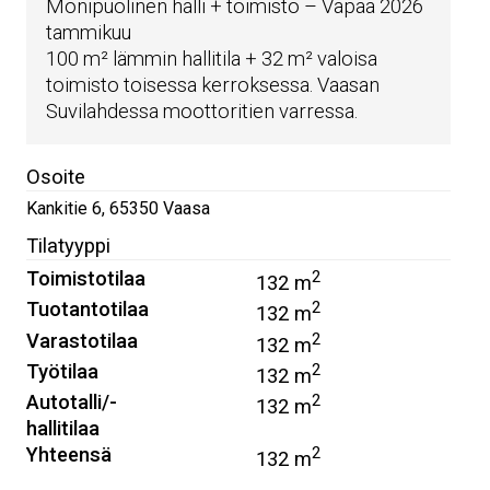
Monipuolinen halli + toimisto – Vapaa 2026
tammikuu
100 m² lämmin hallitila + 32 m² valoisa
toimisto toisessa kerroksessa. Vaasan
Suvilahdessa moottoritien varressa.
Osoite
Kankitie 6
,
65350
Vaasa
Tilatyyppi
Toimistotilaa
2
132 m
Tuotantotilaa
2
132 m
Varastotilaa
2
132 m
Työtilaa
2
132 m
Autotalli/-
2
132 m
hallitilaa
Yhteensä
2
132 m