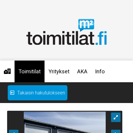
Toimitilat
Yritykset
AKA
Info
Takaisin hakutulokseen