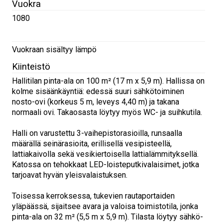
Vuokra
1080
Vuokraan sisältyy lämpö
Kiinteistö
Hallitilan pinta-ala on 100 m² (17 m x 5,9 m). Hallissa on
kolme sisäänkäyntiä: edessä suuri sähkötoiminen
nosto-ovi (korkeus 5 m, leveys 4,40 m) ja takana
normaali ovi. Takaosasta löytyy myös WC- ja suihkutila.
Halli on varustettu 3-vaihepistorasioilla, runsaalla
määrällä seinärasioita, erillisellä vesipisteellä,
lattiakaivolla sekä vesikiertoisella lattialämmityksellä.
Katossa on tehokkaat LED-loisteputkivalaisimet, jotka
tarjoavat hyvän yleisvalaistuksen.
Toisessa kerroksessa, tukevien rautaportaiden
yläpäässä, sijaitsee avara ja valoisa toimistotila, jonka
pinta-ala on 32 m² (5,5 m x 5,9 m). Tilasta löytyy sähkö-