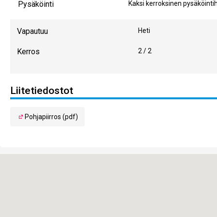
Pysäköinti
Kaksi kerroksinen pysäköintih
Vapautuu
Heti
Kerros
2 / 2
Liitetiedostot
Pohjapiirros (pdf)