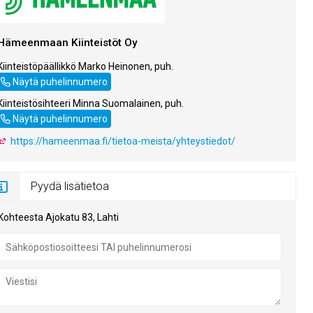
Hämeenmaan Kiinteistöt Oy
Kiinteistöpäällikkö Marko Heinonen, puh.
050 388 4452
Näytä puhelinnumero
Kiinteistösihteeri Minna Suomalainen, puh.
044 713 0530
Näytä puhelinnumero
Lataa pohjapiirros [
https://hameenmaa.fi/tietoa-meista/yhteystiedot/
Pyydä lisätietoa
Kohteesta Ajokatu 83, Lahti