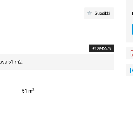
Suosikki
#10845578
essa 51 m2.
2
51 m
a