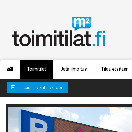
Toimitilat
Jätä ilmoitus
Tilaa etsitään
Takaisin hakutulokseen