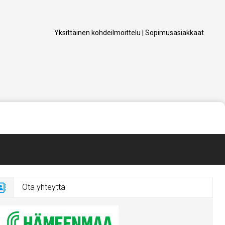
Yksittäinen kohdeilmoittelu
|
Sopimusasiakkaat
Ota yhteyttä