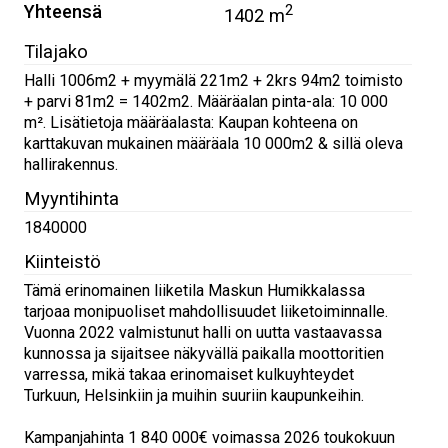
Yhteensä
2
1402 m
Tilajako
Halli 1006m2 + myymälä 221m2 + 2krs 94m2 toimisto
+ parvi 81m2 = 1402m2. Määräalan pinta-ala: 10 000
m². Lisätietoja määräalasta: Kaupan kohteena on
karttakuvan mukainen määräala 10 000m2 & sillä oleva
hallirakennus.
Myyntihinta
1840000
Kiinteistö
Tämä erinomainen liiketila Maskun Humikkalassa
tarjoaa monipuoliset mahdollisuudet liiketoiminnalle.
Vuonna 2022 valmistunut halli on uutta vastaavassa
kunnossa ja sijaitsee näkyvällä paikalla moottoritien
varressa, mikä takaa erinomaiset kulkuyhteydet
Turkuun, Helsinkiin ja muihin suuriin kaupunkeihin.
Kampanjahinta 1 840 000€ voimassa 2026 toukokuun