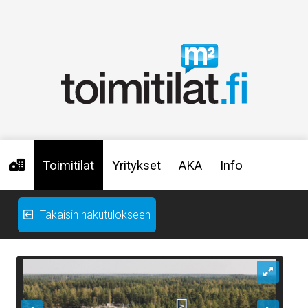
Toimitilat
Yritykset
AKA
Info
Takaisin hakutulokseen