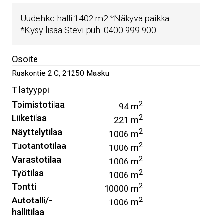
Uudehko halli 1402 m2 *Näkyvä paikka
*Kysy lisää Stevi puh. 0400 999 900
Osoite
Ruskontie 2 C
,
21250
Masku
Tilatyyppi
Toimistotilaa
2
94 m
Liiketilaa
2
221 m
Näyttelytilaa
2
1006 m
Tuotantotilaa
2
1006 m
Varastotilaa
2
1006 m
Työtilaa
2
1006 m
Tontti
2
10000 m
Autotalli/-
2
1006 m
hallitilaa