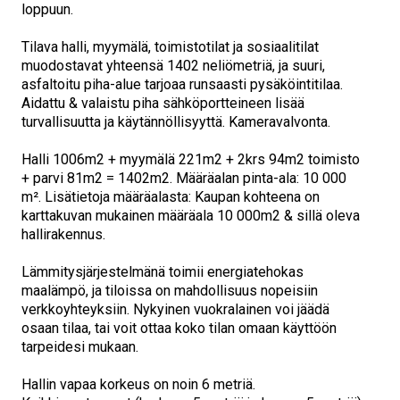
loppuun.
Tilava halli, myymälä, toimistotilat ja sosiaalitilat
muodostavat yhteensä 1402 neliömetriä, ja suuri,
asfaltoitu piha-alue tarjoaa runsaasti pysäköintitilaa.
Aidattu & valaistu piha sähköportteineen lisää
turvallisuutta ja käytännöllisyyttä. Kameravalvonta.
Halli 1006m2 + myymälä 221m2 + 2krs 94m2 toimisto
+ parvi 81m2 = 1402m2. Määräalan pinta-ala: 10 000
m². Lisätietoja määräalasta: Kaupan kohteena on
karttakuvan mukainen määräala 10 000m2 & sillä oleva
hallirakennus.
Lämmitysjärjestelmänä toimii energiatehokas
maalämpö, ja tiloissa on mahdollisuus nopeisiin
verkkoyhteyksiin. Nykyinen vuokralainen voi jäädä
osaan tilaa, tai voit ottaa koko tilan omaan käyttöön
tarpeidesi mukaan.
Hallin vapaa korkeus on noin 6 metriä.