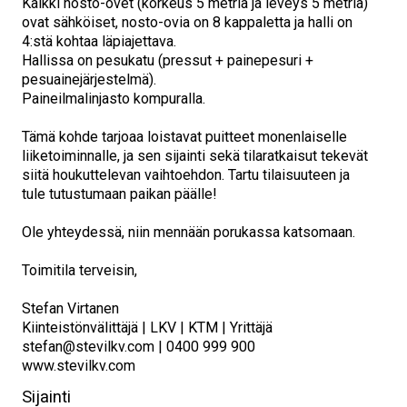
Kaikki nosto-ovet (korkeus 5 metriä ja leveys 5 metriä)
ovat sähköiset, nosto-ovia on 8 kappaletta ja halli on
4:stä kohtaa läpiajettava.
Hallissa on pesukatu (pressut + painepesuri +
pesuainejärjestelmä).
Paineilmalinjasto kompuralla.
Tämä kohde tarjoaa loistavat puitteet monenlaiselle
liiketoiminnalle, ja sen sijainti sekä tilaratkaisut tekevät
siitä houkuttelevan vaihtoehdon. Tartu tilaisuuteen ja
tule tutustumaan paikan päälle!
Ole yhteydessä, niin mennään porukassa katsomaan.
Toimitila terveisin,
Stefan Virtanen
Kiinteistönvälittäjä | LKV | KTM | Yrittäjä
stefan@stevilkv.com | 0400 999 900
www.stevilkv.com
Sijainti