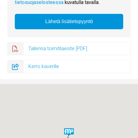
tietosuojaselosteessa
kuvatulla tavalla.
Tallenna toimitilaesite [PDF]
Kerro kaverille