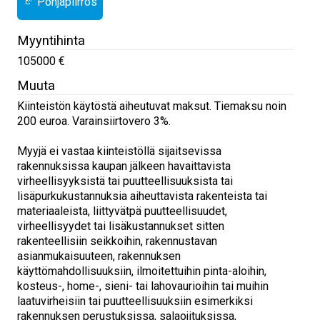
Pohjapiirros
Myyntihinta
105000 €
Muuta
Kiinteistön käytöstä aiheutuvat maksut. Tiemaksu noin
200 euroa. Varainsiirtovero 3%.
Myyjä ei vastaa kiinteistöllä sijaitsevissa
rakennuksissa kaupan jälkeen havaittavista
virheellisyyksistä tai puutteellisuuksista tai
lisäpurkukustannuksia aiheuttavista rakenteista tai
materiaaleista, liittyvätpä puutteellisuudet,
virheellisyydet tai lisäkustannukset sitten
rakenteellisiin seikkoihin, rakennustavan
asianmukaisuuteen, rakennuksen
käyttömahdollisuuksiin, ilmoitettuihin pinta-aloihin,
kosteus-, home-, sieni- tai lahovaurioihin tai muihin
laatuvirheisiin tai puutteellisuuksiin esimerkiksi
rakennuksen perustuksissa, salaojituksissa,