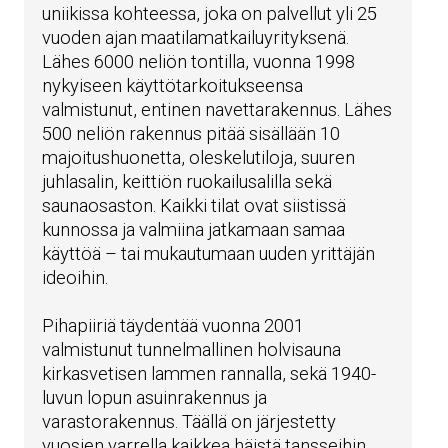
uniikissa kohteessa, joka on palvellut yli 25
vuoden ajan maatilamatkailuyrityksenä.
Lähes 6000 neliön tontilla, vuonna 1998
nykyiseen käyttötarkoitukseensa
valmistunut, entinen navettarakennus. Lähes
500 neliön rakennus pitää sisällään 10
majoitushuonetta, oleskelutiloja, suuren
juhlasalin, keittiön ruokailusalilla sekä
saunaosaston. Kaikki tilat ovat siistissä
kunnossa ja valmiina jatkamaan samaa
käyttöä – tai mukautumaan uuden yrittäjän
ideoihin.
Pihapiiriä täydentää vuonna 2001
valmistunut tunnelmallinen holvisauna
kirkasvetisen lammen rannalla, sekä 1940-
luvun lopun asuinrakennus ja
varastorakennus. Täällä on järjestetty
vuosien varrella kaikkea häistä tansseihin,