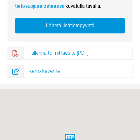
tietosuojaselosteessa
kuvatulla tavalla.
Tallenna toimitilaesite [PDF]
Kerro kaverille