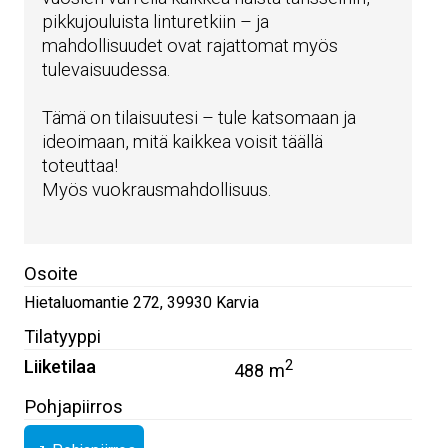
pikkujouluista linturetkiin – ja
mahdollisuudet ovat rajattomat myös
tulevaisuudessa.
Tämä on tilaisuutesi – tule katsomaan ja
ideoimaan, mitä kaikkea voisit täällä
toteuttaa!
Myös vuokrausmahdollisuus.
Osoite
Hietaluomantie 272
,
39930
Karvia
Tilatyyppi
Liiketilaa
2
488 m
Pohjapiirros