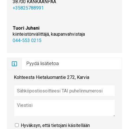
38700 KANKAANPÄÄ
+35825788991
Tuori Juhani
kiinteistönvälittäjä, kaupanvahvistaja
044-553 0215
Pyydä lisätietoa
Kohteesta Hietaluomantie 272, Karvia
Hyväksyn, että tietojani käsitellään