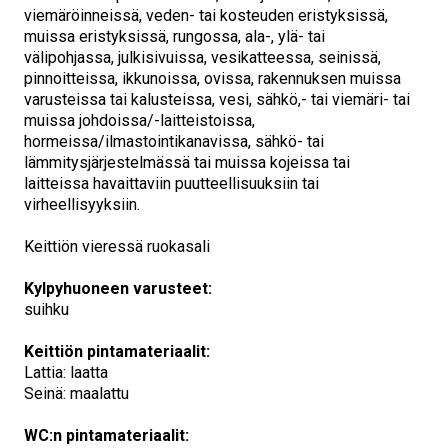
viemäröinneissä, veden- tai kosteuden eristyksissä,
muissa eristyksissä, rungossa, ala-, ylä- tai
välipohjassa, julkisivuissa, vesikatteessa, seinissä,
pinnoitteissa, ikkunoissa, ovissa, rakennuksen muissa
varusteissa tai kalusteissa, vesi, sähkö,- tai viemäri- tai
muissa johdoissa/-laitteistoissa,
hormeissa/ilmastointikanavissa, sähkö- tai
lämmitysjärjestelmässä tai muissa kojeissa tai
laitteissa havaittaviin puutteellisuuksiin tai
virheellisyyksiin.
Keittiön vieressä ruokasali
Kylpyhuoneen varusteet:
suihku
Keittiön pintamateriaalit:
Lattia: laatta
Seinä: maalattu
WC:n pintamateriaalit: