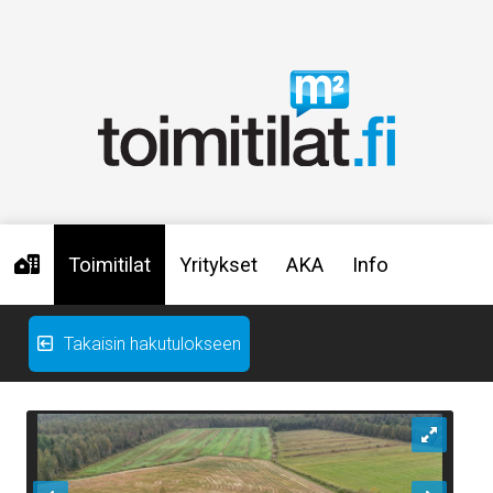
Toimitilat
Yritykset
AKA
Info
Takaisin hakutulokseen