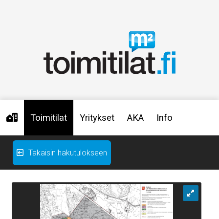
Toimitilat
Yritykset
AKA
Info
Takaisin hakutulokseen