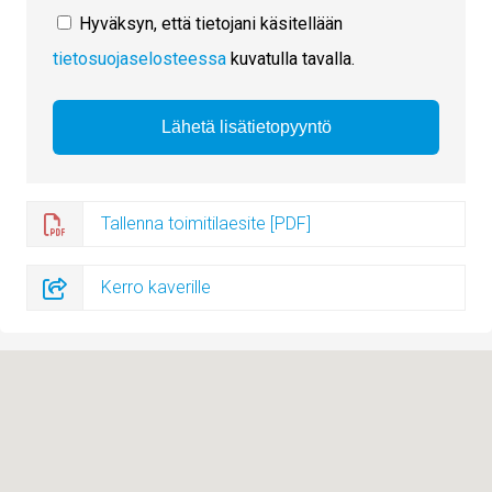
Hyväksyn, että tietojani käsitellään
tietosuojaselosteessa
kuvatulla tavalla.
Tallenna toimitilaesite [PDF]
Kerro kaverille