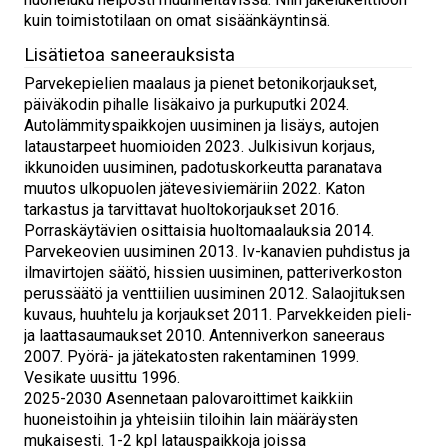
kuin toimistotilaan on omat sisäänkäyntinsä.
Lisätietoa saneerauksista
Parvekepielien maalaus ja pienet betonikorjaukset,
päiväkodin pihalle lisäkaivo ja purkuputki 2024.
Autolämmityspaikkojen uusiminen ja lisäys, autojen
lataustarpeet huomioiden 2023. Julkisivun korjaus,
ikkunoiden uusiminen, padotuskorkeutta paranatava
muutos ulkopuolen jätevesiviemäriin 2022. Katon
tarkastus ja tarvittavat huoltokorjaukset 2016.
Porraskäytävien osittaisia huoltomaalauksia 2014.
Parvekeovien uusiminen 2013. Iv-kanavien puhdistus ja
ilmavirtojen säätö, hissien uusiminen, patteriverkoston
perussäätö ja venttiilien uusiminen 2012. Salaojituksen
kuvaus, huuhtelu ja korjaukset 2011. Parvekkeiden pieli-
ja laattasaumaukset 2010. Antenniverkon saneeraus
2007. Pyörä- ja jätekatosten rakentaminen 1999.
Vesikate uusittu 1996.
2025-2030 Asennetaan palovaroittimet kaikkiin
huoneistoihin ja yhteisiin tiloihin lain määräysten
mukaisesti. 1-2 kpl latauspaikkoja joissa