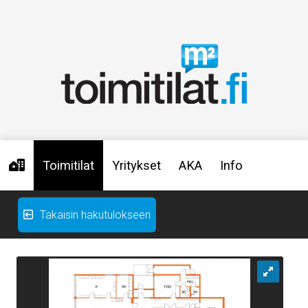
Toimitilat
Yritykset
AKA
Info
Takaisin hakutulokseen