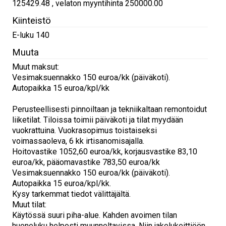
125429.48 , velaton myyntihinta 250000.00
Kiinteistö
E-luku 140
Muuta
Muut maksut:
Vesimaksuennakko 150 euroa/kk (päiväkoti).
Autopaikka 15 euroa/kpl/kk
Perusteellisesti pinnoiltaan ja tekniikaltaan remontoidut
liiketilat. Tiloissa toimii päiväkoti ja tilat myydään
vuokrattuina. Vuokrasopimus toistaiseksi
voimassaoleva, 6 kk irtisanomisajalla.
Hoitovastike 1052,60 euroa/kk, korjausvastike 83,10
euroa/kk, pääomavastike 783,50 euroa/kk
Vesimaksuennakko 150 euroa/kk (päiväkoti).
Autopaikka 15 euroa/kpl/kk.
Kysy tarkemmat tiedot välittäjältä.
Muut tilat:
Käytössä suuri piha-alue. Kahden avoimen tilan
huoneluku helposti muunneltavissa. Niin jakelukeittiöön