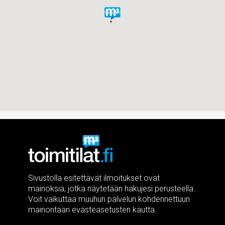
Sivustolla esitettävät ilmoitukset ovat
mainoksia, jotka näytetään hakujesi perusteella.
Voit vaikuttaa muuhun palvelun kohdennettuun
mainontaan evästeasetusten kautta.