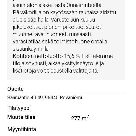
asuintalon alakerrasta Ounasrinteeltä.
Päiväkodilla on käytössään rauhaisa aidattu
alue sisäpihalla. Varusteluun kuuluu
jakelukeittiö, pienempi keittiö, suuret
muunneltavat huoneet, runsaasti
varastotilaa sekä toimistohuone omalla
sisäänkäynnillä.
Kohteen nettotuotto 15,6 %. Esittelemme
tiloja sovitusti, aikaa yksityisnäytölle ja
lisätietoja voit tiedustella välittäjältä.
Osoite
Saaruantie 4 L49
,
96440
Rovaniemi
Tilatyyppi
Muuta tilaa
2
277 m
Myyntihinta