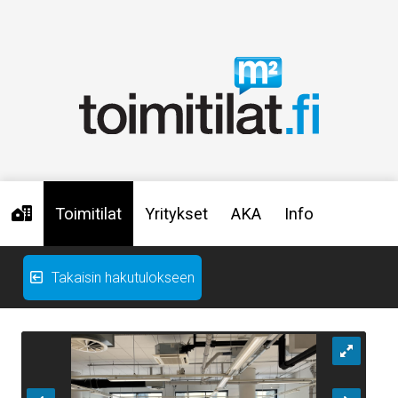
Toimitilat
Yritykset
AKA
Info
Takaisin hakutulokseen