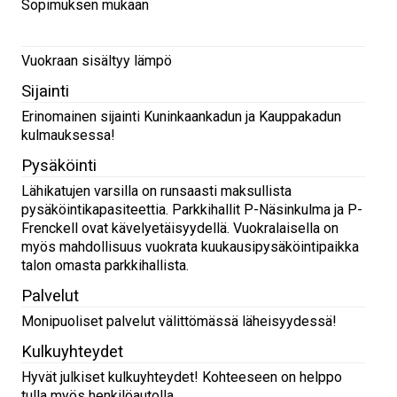
Sopimuksen mukaan
Vuokraan sisältyy lämpö
Sijainti
Erinomainen sijainti Kuninkaankadun ja Kauppakadun
kulmauksessa!
Pysäköinti
Lähikatujen varsilla on runsaasti maksullista
pysäköintikapasiteettia. Parkkihallit P-Näsinkulma ja P-
Frenckell ovat kävelyetäisyydellä. Vuokralaisella on
myös mahdollisuus vuokrata kuukausipysäköintipaikka
talon omasta parkkihallista.
Palvelut
Monipuoliset palvelut välittömässä läheisyydessä!
Kulkuyhteydet
Hyvät julkiset kulkuyhteydet! Kohteeseen on helppo
tulla myös henkilöautolla.