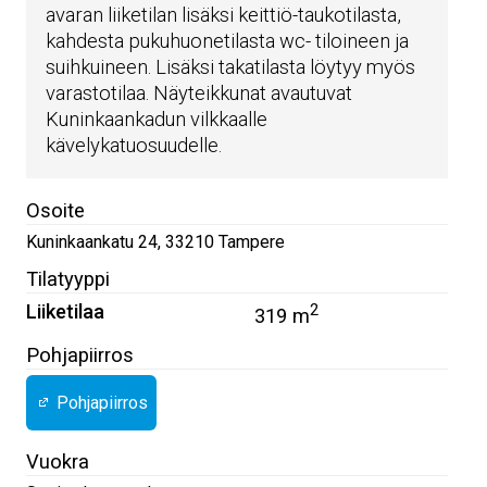
avaran liiketilan lisäksi keittiö-taukotilasta,
kahdesta pukuhuonetilasta wc- tiloineen ja
suihkuineen. Lisäksi takatilasta löytyy myös
varastotilaa. Näyteikkunat avautuvat
Kuninkaankadun vilkkaalle
kävelykatuosuudelle.
Osoite
Kuninkaankatu 24
,
33210
Tampere
Tilatyyppi
Liiketilaa
2
319 m
Pohjapiirros
Pohjapiirros
Vuokra