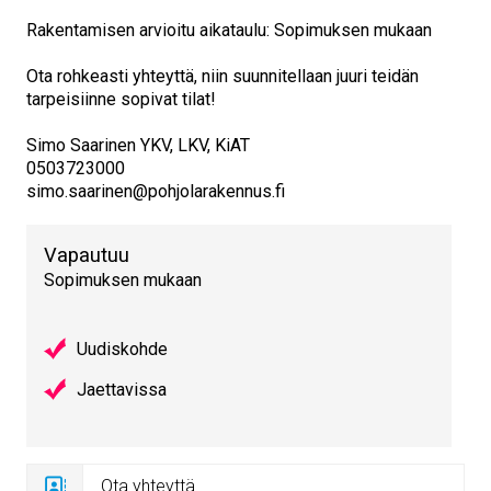
Rakentamisen arvioitu aikataulu: Sopimuksen mukaan
Ota rohkeasti yhteyttä, niin suunnitellaan juuri teidän
tarpeisiinne sopivat tilat!
Simo Saarinen YKV, LKV, KiAT
0503723000
simo.saarinen@pohjolarakennus.fi
Vapautuu
Sopimuksen mukaan
Uudiskohde
Jaettavissa
Ota yhteyttä