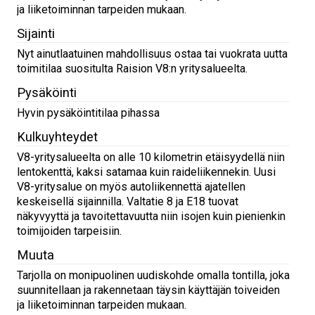
ja liiketoiminnan tarpeiden mukaan.
Sijainti
Nyt ainutlaatuinen mahdollisuus ostaa tai vuokrata uutta
toimitilaa suositulta Raision V8:n yritysalueelta.
Pysäköinti
Hyvin pysäköintitilaa pihassa
Kulkuyhteydet
V8-yritysalueelta on alle 10 kilometrin etäisyydellä niin
lentokenttä, kaksi satamaa kuin raideliikennekin. Uusi
V8-yritysalue on myös autoliikennettä ajatellen
keskeisellä sijainnilla. Valtatie 8 ja E18 tuovat
näkyvyyttä ja tavoitettavuutta niin isojen kuin pienienkin
toimijoiden tarpeisiin.
Muuta
Tarjolla on monipuolinen uudiskohde omalla tontilla, joka
suunnitellaan ja rakennetaan täysin käyttäjän toiveiden
ja liiketoiminnan tarpeiden mukaan.