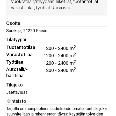
Vuokrataan/myydään liiketilat, tuotantotilat,
varastotilat, työtilat Raisiosta
Osoite
Sorakuja
,
21220
Raisio
Tilatyyppi
Tuotantotilaa
2
1200 - 2400 m
Varastotilaa
2
1200 - 2400 m
Työtilaa
2
1200 - 2400 m
Autotalli/-
2
1200 - 2400 m
hallitilaa
Tilajako
Jaettavissa
Kiinteistö
Tarjolla on monipuolinen uudiskohde omalla tontilla, joka
suunnitellaan ja rakennetaan täysin käyttäjän toiveiden