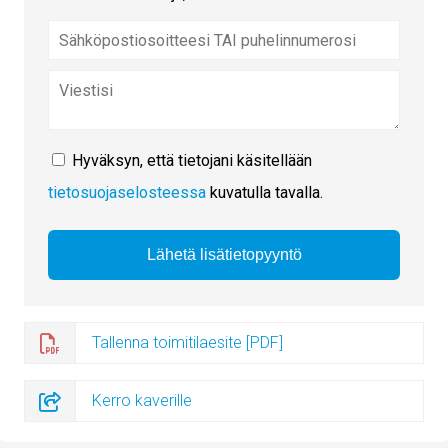
Hyväksyn, että tietojani käsitellään
tietosuojaselosteessa
kuvatulla tavalla.
Tallenna toimitilaesite [PDF]
Kerro kaverille