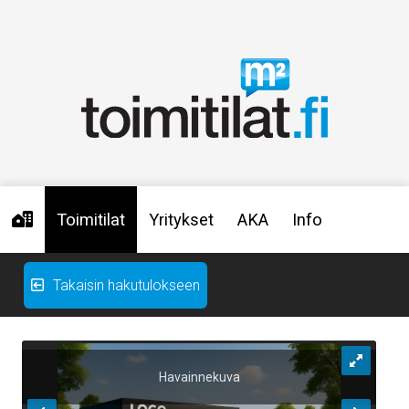
Toimitilat
Yritykset
AKA
Info
Takaisin hakutulokseen
Havainnekuva