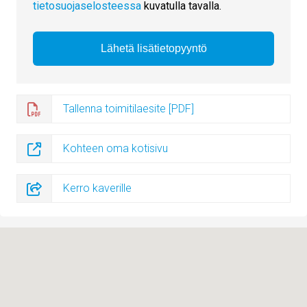
tietosuojaselosteessa
kuvatulla tavalla.
Tallenna toimitilaesite [PDF]
Kohteen oma kotisivu
Kerro kaverille