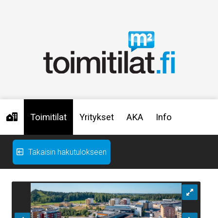
Toimitilat
Yritykset
AKA
Info
Takaisin hakutulokseen