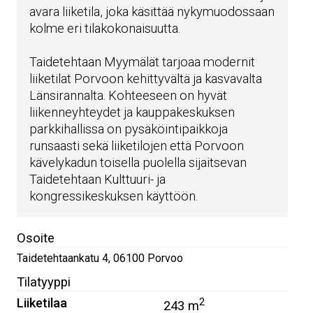
avara liiketila, joka käsittää nykymuodossaan
kolme eri tilakokonaisuutta.
Taidetehtaan Myymälät tarjoaa modernit
liiketilat Porvoon kehittyvältä ja kasvavalta
Länsirannalta. Kohteeseen on hyvät
liikenneyhteydet ja kauppakeskuksen
parkkihallissa on pysäköintipaikkoja
runsaasti sekä liiketilojen että Porvoon
kävelykadun toisella puolella sijaitsevan
Taidetehtaan Kulttuuri- ja
kongressikeskuksen käyttöön.
Osoite
Taidetehtaankatu 4
,
06100
Porvoo
Tilatyyppi
Liiketilaa
2
243 m