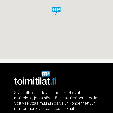
Sivustolla esitettävät ilmoitukset ovat
mainoksia, jotka näytetään hakujesi perusteella.
Voit vaikuttaa muuhun palvelun kohdennettuun
mainontaan evästeasetusten kautta.