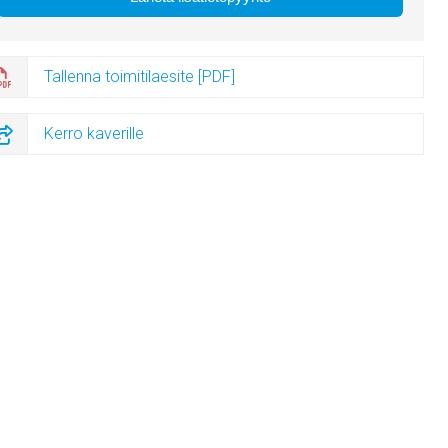
Tallenna toimitilaesite [PDF]
Kerro kaverille