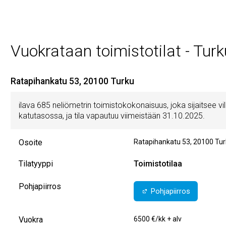
Vuokrataan toimistotilat - Turk
Ratapihankatu 53, 20100 Turku
ilava 685 neliömetrin toimistokokonaisuus, joka sijaitsee vil
katutasossa, ja tila vapautuu viimeistään 31.10.2025.
Osoite
Ratapihankatu 53
,
20100
Tur
Tilatyyppi
Toimistotilaa
Pohjapiirros
Pohjapiirros
Vuokra
6500 €/kk + alv