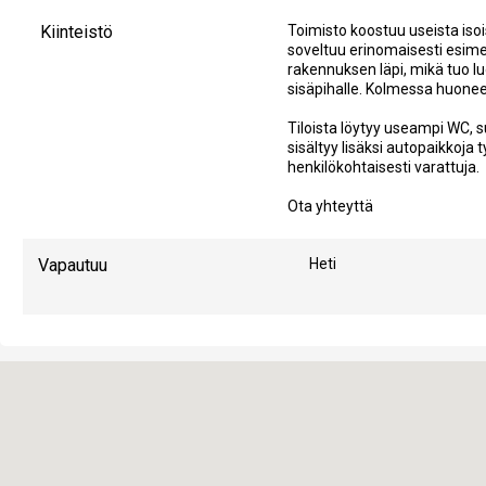
Kiinteistö
Toimisto koostuu useista iso
soveltuu erinomaisesti esimer
rakennuksen läpi, mikä tuo l
sisäpihalle. Kolmessa huonees
Tiloista löytyy useampi WC, s
sisältyy lisäksi autopaikkoja
henkilökohtaisesti varattuja.
Ota yhteyttä
Vapautuu
Heti