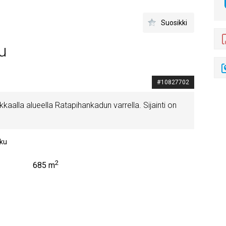
Suosikki
u
#10827702
kkaalla alueella Ratapihankadun varrella. Sijainti on
ku
2
685 m