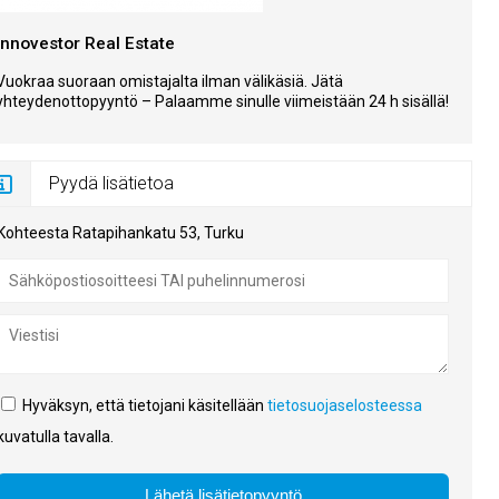
Innovestor Real Estate
Vuokraa suoraan omistajalta ilman välikäsiä. Jätä
yhteydenottopyyntö – Palaamme sinulle viimeistään 24 h sisällä!
Pyydä lisätietoa
Kohteesta Ratapihankatu 53, Turku
Hyväksyn, että tietojani käsitellään
tietosuojaselosteessa
kuvatulla tavalla.