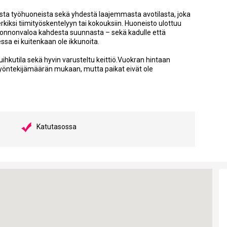
ista työhuoneista sekä yhdestä laajemmasta avotilasta, joka
kiksi tiimityöskentelyyn tai kokouksiin. Huoneisto ulottuu
uonnonvaloa kahdesta suunnasta – sekä kadulle että
sa ei kuitenkaan ole ikkunoita.
uihkutila sekä hyvin varusteltu keittiö.Vuokran hintaan
 työntekijämäärän mukaan, mutta paikat eivät ole
Katutasossa