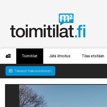
Toimitilat
Jätä ilmoitus
Tilaa etsitään
Takaisin hakutulokseen