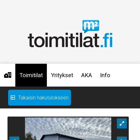
Toimitilat
Yritykset
AKA
Info
Takaisin hakutulokseen