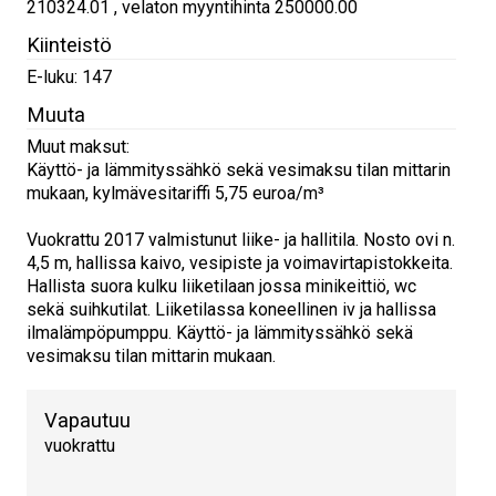
210324.01 , velaton myyntihinta 250000.00
Kiinteistö
E-luku: 147
Muuta
Muut maksut:
Käyttö- ja lämmityssähkö sekä vesimaksu tilan mittarin
mukaan, kylmävesitariffi 5,75 euroa/m³
Vuokrattu 2017 valmistunut liike- ja hallitila. Nosto ovi n.
4,5 m, hallissa kaivo, vesipiste ja voimavirtapistokkeita.
Hallista suora kulku liiketilaan jossa minikeittiö, wc
sekä suihkutilat. Liiketilassa koneellinen iv ja hallissa
ilmalämpöpumppu. Käyttö- ja lämmityssähkö sekä
vesimaksu tilan mittarin mukaan.
Vapautuu
vuokrattu