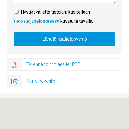
Hyväksyn, että tietojani käsitellään
tietosuojaselosteessa
kuvatulla tavalla.
Tallenna toimitilaesite [PDF]
Kerro kaverille