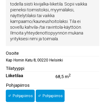
todella siisti kivijalka-liiketila. Sopii vaikka
pieneksi toimistoksi, myymäläksi,
näyttelytilaksi tai vaikka
kampaamo/kauneushoitolaksi. Tila ei
sovellu kahvila-/tai ravintola-käyttöön.
Ilmoita yhteydenottopyynnön mukana
yrityksesi nimi ja toimiala.
Osoite
Kap Hornin Katu 8
,
00220
Helsinki
Tilatyyppi
Liiketilaa
2
68,5 m
Pohjapiirros
Pohjapiirros
Pohjapiirros