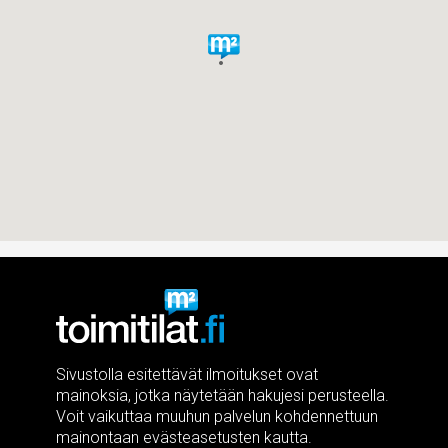
Sivustolla esitettävät ilmoitukset ovat
mainoksia, jotka näytetään hakujesi perusteella.
Voit vaikuttaa muuhun palvelun kohdennettuun
mainontaan evästeasetusten kautta.