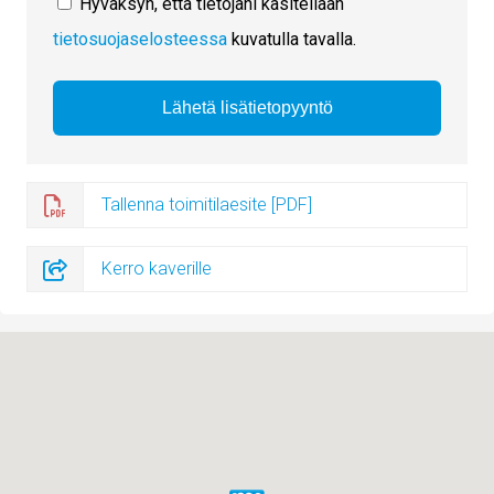
Hyväksyn, että tietojani käsitellään
tietosuojaselosteessa
kuvatulla tavalla.
Tallenna toimitilaesite [PDF]
Kerro kaverille