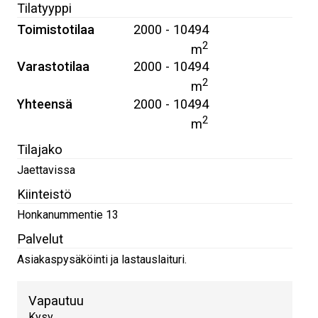
Tilatyyppi
Toimistotilaa
2000 - 10494
2
m
Varastotilaa
2000 - 10494
2
m
Yhteensä
2000 - 10494
2
m
Tilajako
Jaettavissa
Kiinteistö
Honkanummentie 13
Palvelut
Asiakaspysäköinti ja lastauslaituri.
Vapautuu
Kysy