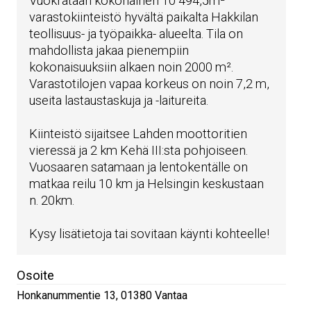
Vuokrataan kokonainen 10 494,5m²
varastokiinteistö hyvältä paikalta Hakkilan
teollisuus- ja työpaikka- alueelta. Tila on
mahdollista jakaa pienempiin
kokonaisuuksiin alkaen noin 2000 m².
Varastotilojen vapaa korkeus on noin 7,2 m,
useita lastaustaskuja ja -laitureita.
Kiinteistö sijaitsee Lahden moottoritien
vieressä ja 2 km Kehä III:sta pohjoiseen.
Vuosaaren satamaan ja lentokentälle on
matkaa reilu 10 km ja Helsingin keskustaan
n. 20km.
Kysy lisätietoja tai sovitaan käynti kohteelle!
Osoite
Honkanummentie 13
,
01380
Vantaa