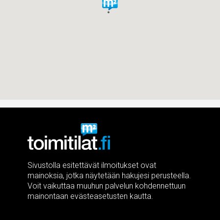
Sivustolla esitettävät ilmoitukset ovat
mainoksia, jotka näytetään hakujesi perusteella.
Voit vaikuttaa muuhun palvelun kohdennettuun
mainontaan evästeasetusten kautta.