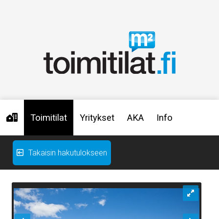
Toimitilat
Yritykset
AKA
Info
Takaisin hakutulokseen