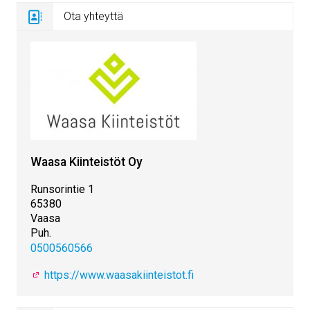
Ota yhteyttä
Waasa Kiinteistöt Oy
Runsorintie 1
65380
Vaasa
Puh.
0500560566
https://www.waasakiinteistot.fi