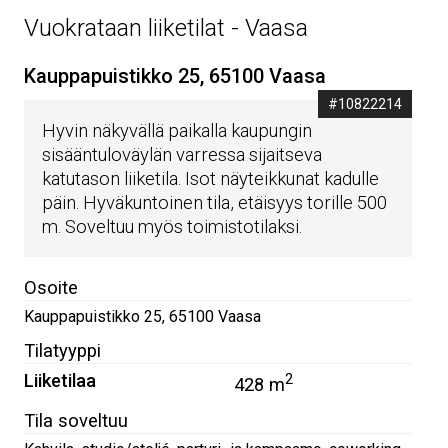
Vuokrataan liiketilat - Vaasa
Kauppapuistikko 25, 65100 Vaasa
#10822214
Hyvin näkyvällä paikalla kaupungin
sisääntuloväylän varressa sijaitseva
katutason liiketila. Isot näyteikkunat kadulle
päin. Hyväkuntoinen tila, etäisyys torille 500
m. Soveltuu myös toimistotilaksi.
Osoite
Kauppapuistikko 25
,
65100
Vaasa
Tilatyyppi
Liiketilaa
2
428 m
Tila soveltuu