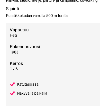
Kahvila, studio/ateljé, parturi- ja kampaamo, coworking
Sijainti
Puistikkokadun varrella 500 m torilta
Vapautuu
Heti
Rakennusvuosi
1983
Kerros
1 / 6
Katutasossa
Näkyvällä paikalla