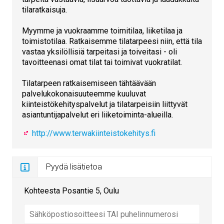
tilaratkaisuja.
Myymme ja vuokraamme toimitilaa, liiketilaa ja
toimistotilaa. Ratkaisemme tilatarpeesi niin, että tila
vastaa yksilöllisiä tarpeitasi ja toiveitasi - oli
tavoitteenasi omat tilat tai toimivat vuokratilat.
Tilatarpeen ratkaisemiseen tähtäävään
palvelukokonaisuuteemme kuuluvat
kiinteistökehityspalvelut ja tilatarpeisiin liittyvät
asiantuntijapalvelut eri liiketoiminta-alueilla.
http://www.terwakiinteistokehitys.fi
Pyydä lisätietoa
Kohteesta Posantie 5, Oulu