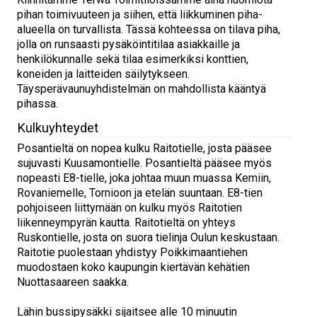
pihan toimivuuteen ja siihen, että liikkuminen piha-
alueella on turvallista. Tässä kohteessa on tilava piha,
jolla on runsaasti pysäköintitilaa asiakkaille ja
henkilökunnalle sekä tilaa esimerkiksi konttien,
koneiden ja laitteiden säilytykseen.
Täysperävaunuyhdistelmän on mahdollista kääntyä
pihassa.
Kulkuyhteydet
Posantieltä on nopea kulku Raitotielle, josta pääsee
sujuvasti Kuusamontielle. Posantieltä pääsee myös
nopeasti E8-tielle, joka johtaa muun muassa Kemiin,
Rovaniemelle, Tornioon ja etelän suuntaan. E8-tien
pohjoiseen liittymään on kulku myös Raitotien
liikenneympyrän kautta. Raitotieltä on yhteys
Ruskontielle, josta on suora tielinja Oulun keskustaan.
Raitotie puolestaan yhdistyy Poikkimaantiehen
muodostaen koko kaupungin kiertävän kehätien
Nuottasaareen saakka.
Lähin bussipysäkki sijaitsee alle 10 minuutin