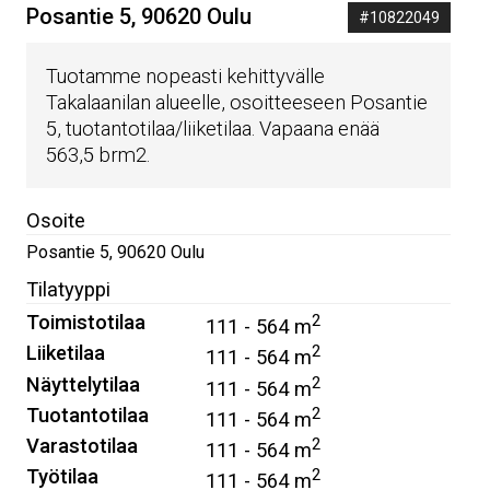
Posantie 5, 90620 Oulu
#10822049
Tuotamme nopeasti kehittyvälle
Takalaanilan alueelle, osoitteeseen Posantie
5, tuotantotilaa/liiketilaa. Vapaana enää
563,5 brm2.
Osoite
Posantie 5
,
90620
Oulu
Tilatyyppi
Toimistotilaa
2
111 - 564 m
Liiketilaa
2
111 - 564 m
Näyttelytilaa
2
111 - 564 m
Tuotantotilaa
2
111 - 564 m
Varastotilaa
2
111 - 564 m
Työtilaa
2
111 - 564 m