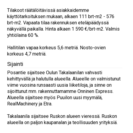
Tilakoot räätälöitävissä asiakkaidemme
käyttötarkoituksen mukaan, alkaen 111 brt-m2 - 576
brt-m2. Vapaata tilaa rakennuksen eteläpäädyssä
näkyvällä paikalla. Hinta alkaen 1 590 €/brt-m2. Valmis
yhtiölaina 60 %.
Hallitilan vapaa korkeus 5,6 metriä. Nosto-ovien
korkeus 4,7 metriä.
Sijainti
Posantie sijaitsee Oulun Takalaanilan vahvasti
kehittyvällä ja halutulla alueella. Alueelle on valmistunut
viime vuosina runsaasti uusia liiketiloja, ja sinne on
sijoittunut mm. rakennuttamamme Onninen Express.
Alueella sijaitsee myös Puuilon uusi myymälä,
RealMachinery ja Etra.
Takalaanila sijaitsee Ruskon alueen vieressä. Ruskon
alueella on paljon kaupanalan ja teollisuuden yrityksiä.