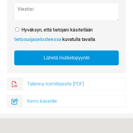
Hyväksyn, että tietojani käsitellään
tietosuojaselosteessa
kuvatulla tavalla.
Tallenna toimitilaesite [PDF]
Kerro kaverille