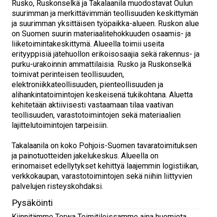
Rusko, Ruskonselkä ja Takalaanila muodostavat Oulun
suurimman ja merkittävimmän teollisuuden keskittymän
ja suurimman yksittäisen työpaikka-alueen. Ruskon alue
on Suomen suurin materiaalitehokkuuden osaamis- ja
liiketoimintakeskittymä. Alueella toimii useita
erityyppisiä jätehuollon erikoisosaajia sekä rakennus- ja
purku-urakoinnin ammattilaisia. Rusko ja Ruskonselkä
toimivat perinteisen teollisuuden,
elektroniikkateollisuuden, pienteollisuuden ja
alihankintatoimintojen keskeisenä tukikohtana. Aluetta
kehitetään aktiivisesti vastaamaan tilaa vaativan
teollisuuden, varastotoimintojen sekä materiaalien
lajittelutoimintojen tarpeisiin.
Takalaanila on koko Pohjois-Suomen tavaratoimituksen
ja painotuotteiden jakelukeskus. Alueella on
erinomaiset edellytykset kehittyä laajemmin logistiikan,
verkkokaupan, varastotoimintojen sekä niihin liittyvien
palvelujen risteyskohdaksi.
Pysäköinti
Kiinnitämme Terwa Toimitiloissamme aina huomiota