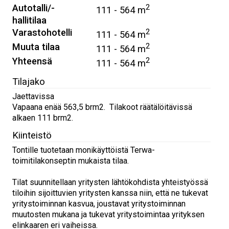
Autotalli/-
2
111 - 564 m
hallitilaa
Varastohotelli
2
111 - 564 m
Muuta tilaa
2
111 - 564 m
Yhteensä
2
111 - 564 m
Tilajako
Jaettavissa
Vapaana enää 563,5 brm2. Tilakoot räätälöitävissä
alkaen 111 brm2.
Kiinteistö
Tontille tuotetaan monikäyttöistä Terwa-
toimitilakonseptin mukaista tilaa.
Tilat suunnitellaan yritysten lähtökohdista yhteistyössä
tiloihin sijoittuvien yritysten kanssa niin, että ne tukevat
yritystoiminnan kasvua, joustavat yritystoiminnan
muutosten mukana ja tukevat yritystoimintaa yrityksen
elinkaaren eri vaiheissa.