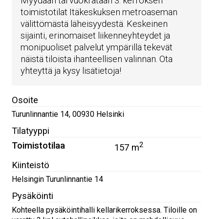
Myydään tai vuokrataan 3. kerroksen
toimistotilat Itäkeskuksen metroaseman
välittömästä läheisyydestä. Keskeinen
sijainti, erinomaiset liikenneyhteydet ja
monipuoliset palvelut ympärillä tekevät
näistä tiloista ihanteellisen valinnan. Ota
yhteyttä ja kysy lisätietoja!
Osoite
Turunlinnantie 14
,
00930
Helsinki
Tilatyyppi
Toimistotilaa
2
157 m
Kiinteistö
Helsingin Turunlinnantie 14
Pysäköinti
Kohteella pysäköintihalli kellarikerroksessa. Tiloille on