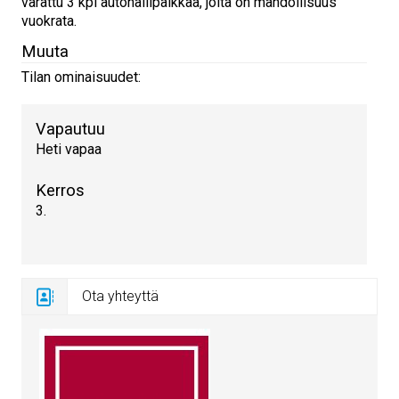
varattu 3 kpl autohallipaikkaa, joita on mahdollisuus
vuokrata.
Muuta
Tilan ominaisuudet:
Vapautuu
Heti vapaa
Kerros
3.
Ota yhteyttä