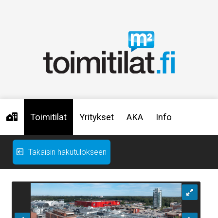
Toimitilat
Yritykset
AKA
Info
Takaisin hakutulokseen