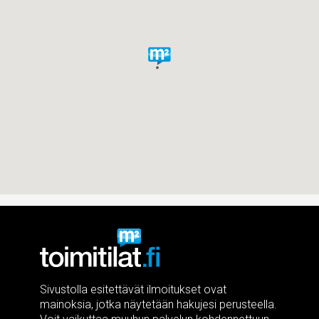
Sivustolla esitettävät ilmoitukset ovat
mainoksia, jotka näytetään hakujesi perusteella.