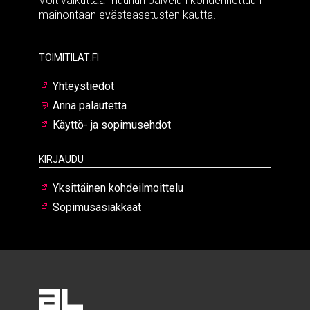
Voit vaikuttaa muuhun palvelun kohdennettuun
mainontaan evästeasetusten kautta.
Toimitilat.fi
Yhteystiedot
Anna palautetta
Käyttö- ja sopimusehdot
Kirjaudu
Yksittäinen kohdeilmoittelu
Sopimusasiakkaat