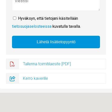
Hyväksyn, että tietojani käsitellään
tietosuojaselosteessa
kuvatulla tavalla.
Tallenna toimitilaesite [PDF]
Kerro kaverille