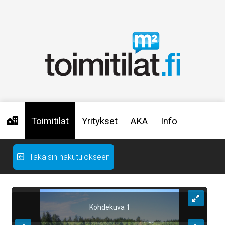
Toimitilat
Yritykset
AKA
Info
Takaisin hakutulokseen
Kohdekuva 1