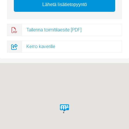
Tallenna toimitilaesite [PDF]
Kerro kaverille