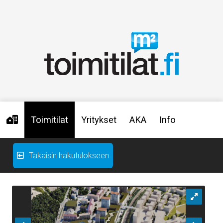
Toimitilat
Yritykset
AKA
Info
Takaisin hakutulokseen