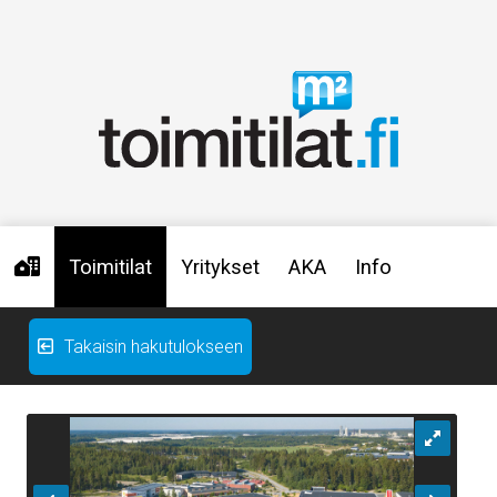
Toimitilat
Yritykset
AKA
Info
Takaisin hakutulokseen