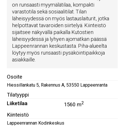
on runsaasti myymälätilaa, kompakti
varastotila sekä sosiaalitilat. Tilan
läheisyydessä on myös lastauslaiturit, jotka
helpottavat tavaroiden siirtelyä. Kiinteistö
sijaitsee näkyvällä paikalla Kutostien
läheisyydessä ja lyhyen ajomatkan päässä
Lappeenrannan keskustasta. Piha-alueelta
löytyy myös runsaasti pysäköintipaikkoja
asiakkaille.
Osoite
Hiessillankatu 5, Rakennus A
,
53550
Lappeenranta
Tilatyyppi
Liiketilaa
2
1560 m
Kiinteistö
Lappeenrannan Kodinkeskus