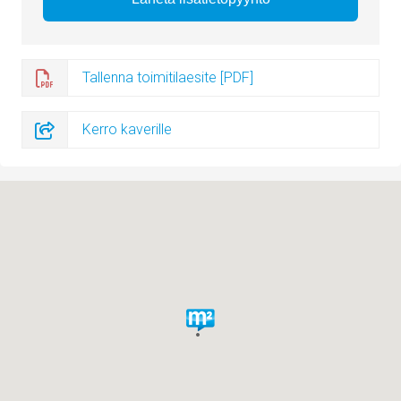
Tallenna toimitilaesite [PDF]
Kerro kaverille