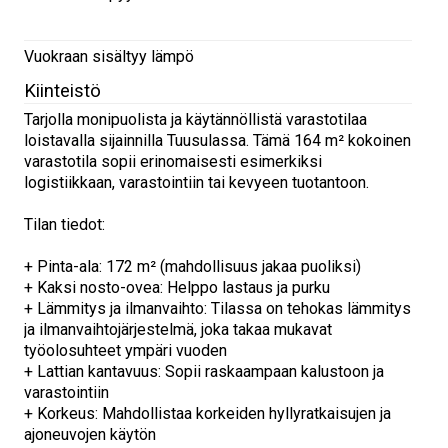
Vuokraan sisältyy lämpö
Kiinteistö
Tarjolla monipuolista ja käytännöllistä varastotilaa
loistavalla sijainnilla Tuusulassa. Tämä 164 m² kokoinen
varastotila sopii erinomaisesti esimerkiksi
logistiikkaan, varastointiin tai kevyeen tuotantoon.
Tilan tiedot:
+ Pinta-ala: 172 m² (mahdollisuus jakaa puoliksi)
+ Kaksi nosto-ovea: Helppo lastaus ja purku
+ Lämmitys ja ilmanvaihto: Tilassa on tehokas lämmitys
ja ilmanvaihtojärjestelmä, joka takaa mukavat
työolosuhteet ympäri vuoden
+ Lattian kantavuus: Sopii raskaampaan kalustoon ja
varastointiin
+ Korkeus: Mahdollistaa korkeiden hyllyratkaisujen ja
ajoneuvojen käytön