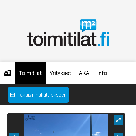
Toimitilat
Yritykset
AKA
Info
Takaisin hakutulokseen