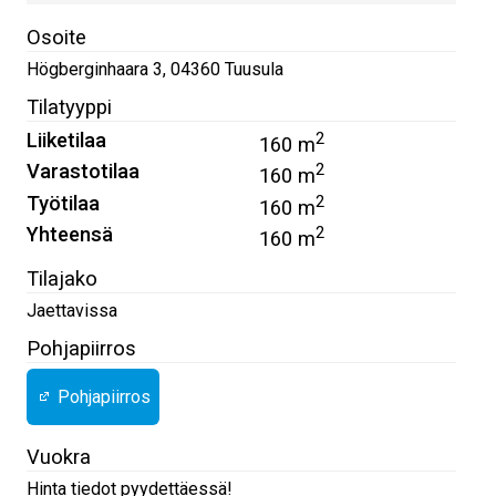
Osoite
Högberginhaara 3
,
04360
Tuusula
Tilatyyppi
Liiketilaa
2
160 m
Varastotilaa
2
160 m
Työtilaa
2
160 m
Yhteensä
2
160 m
Tilajako
Jaettavissa
Pohjapiirros
Pohjapiirros
Vuokra
Hinta tiedot pyydettäessä!