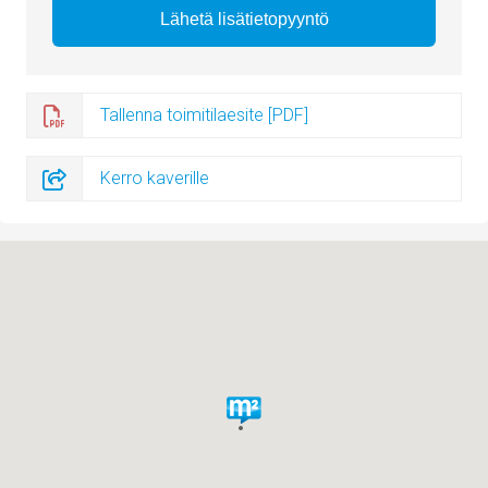
Tallenna toimitilaesite [PDF]
Kerro kaverille