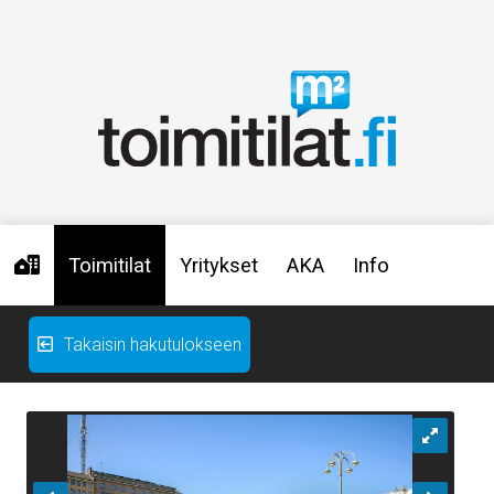
Toimitilat
Yritykset
AKA
Info
Takaisin hakutulokseen