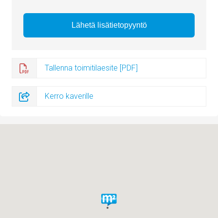
Tallenna toimitilaesite [PDF]
Kerro kaverille