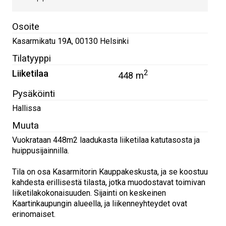
Osoite
Kasarmikatu 19A
,
00130
Helsinki
Tilatyyppi
Liiketilaa
2
448 m
Pysäköinti
Hallissa
Muuta
Vuokrataan 448m2 laadukasta liiketilaa katutasosta ja
huippusijainnilla.
Tila on osa Kasarmitorin Kauppakeskusta, ja se koostuu
kahdesta erillisestä tilasta, jotka muodostavat toimivan
liiketilakokonaisuuden. Sijainti on keskeinen
Kaartinkaupungin alueella, ja liikenneyhteydet ovat
erinomaiset.