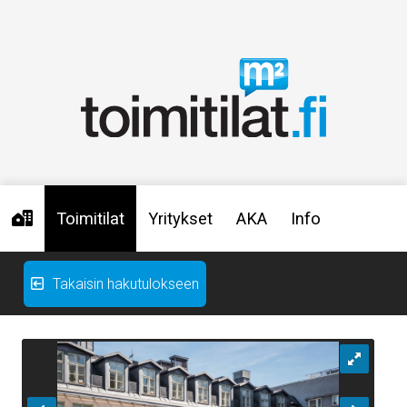
Toimitilat
Yritykset
AKA
Info
Takaisin hakutulokseen