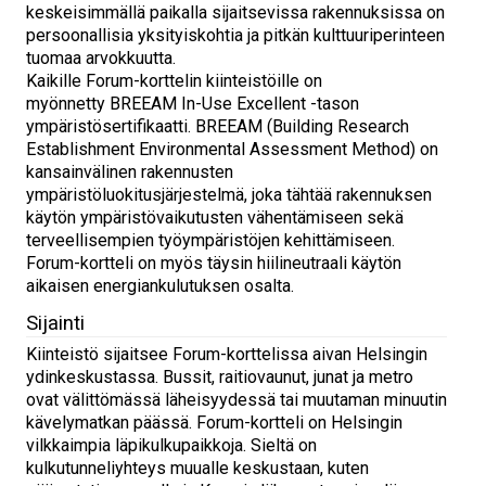
keskeisimmällä paikalla sijaitsevissa rakennuksissa on
persoonallisia yksityiskohtia ja pitkän kulttuuriperinteen
tuomaa arvokkuutta.
Kaikille Forum-korttelin kiinteistöille on
myönnetty BREEAM In-Use Excellent -tason
ympäristösertifikaatti. BREEAM (Building Research
Establishment Environmental Assessment Method) on
kansainvälinen rakennusten
ympäristöluokitusjärjestelmä, joka tähtää rakennuksen
käytön ympäristövaikutusten vähentämiseen sekä
terveellisempien työympäristöjen kehittämiseen.
Forum-kortteli on myös täysin hiilineutraali käytön
aikaisen energiankulutuksen osalta.
Sijainti
Kiinteistö sijaitsee Forum-korttelissa aivan Helsingin
ydinkeskustassa. Bussit, raitiovaunut, junat ja metro
ovat välittömässä läheisyydessä tai muutaman minuutin
kävelymatkan päässä. Forum-kortteli on Helsingin
vilkkaimpia läpikulkupaikkoja. Sieltä on
kulkutunneliyhteys muualle keskustaan, kuten