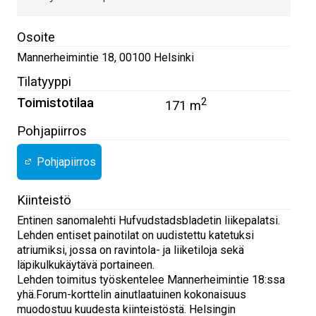
Osoite
Mannerheimintie 18
,
00100
Helsinki
Tilatyyppi
Toimistotilaa
2
171 m
Pohjapiirros
Pohjapiirros
Kiinteistö
Entinen sanomalehti Hufvudstadsbladetin liikepalatsi.
Lehden entiset painotilat on uudistettu katetuksi
atriumiksi, jossa on ravintola- ja liiketiloja sekä
läpikulkukäytävä portaineen.
Lehden toimitus työskentelee Mannerheimintie 18:ssa
yhä.Forum-korttelin ainutlaatuinen kokonaisuus
muodostuu kuudesta kiinteistöstä. Helsingin