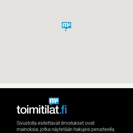
Sivustolla esitettävät ilmoitukset ovat
mainoksia, jotka näytetään hakujesi perusteella.