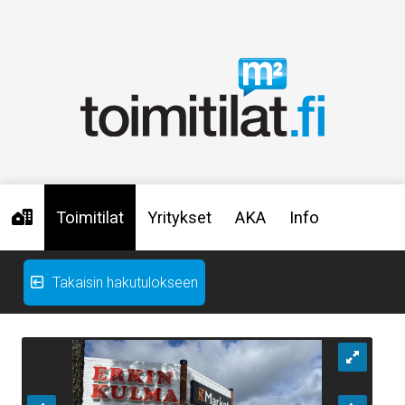
Toimitilat
Yritykset
AKA
Info
Takaisin hakutulokseen