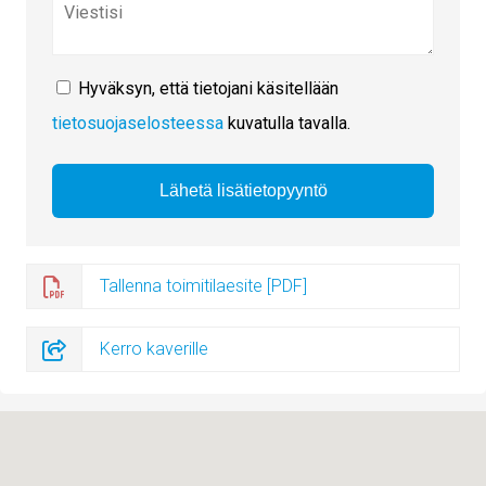
Hyväksyn, että tietojani käsitellään
tietosuojaselosteessa
kuvatulla tavalla.
Tallenna toimitilaesite [PDF]
Kerro kaverille