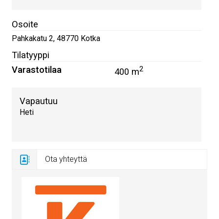
Osoite
Pahkakatu 2
,
48770
Kotka
Tilatyyppi
Varastotilaa
2
400 m
Vapautuu
Heti
Ota yhteyttä