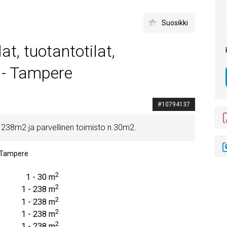
Suosikki
lat, tuotantotilat,
at - Tampere
#10794137
la 238m2 ja parvellinen toimisto n.30m2.
Tampere
2
1 - 30 m
2
1 - 238 m
2
1 - 238 m
2
1 - 238 m
2
1 - 238 m