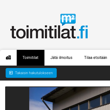
Toimitilat
Jätä ilmoitus
Tilaa etsitään
Takaisin hakutulokseen