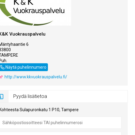
K&K Vuokrauspalvelu
Mäntyhaantie 6
33800
TAMPERE
Puh.
044 2795494
Näytä puhelinnumero
http://www.kkvuokrauspalvelu.fi/
Pyydä lisätietoa
Kohteesta Sulapuronkatu 1 P10, Tampere